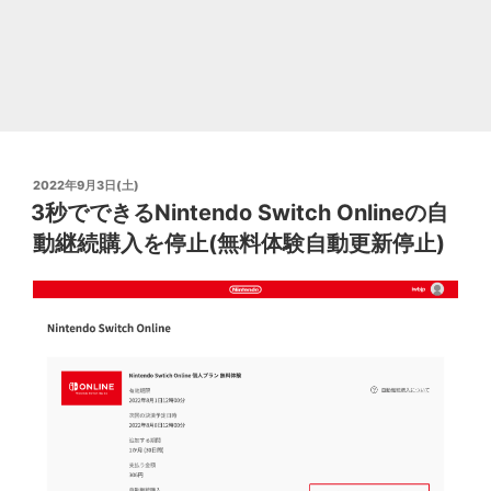
ー
ム
の
すゝ
め"
の
投
2022年9月3日(土)
稿
3秒でできるNintendo Switch Onlineの自
日:
動継続購入を停止(無料体験自動更新停止)