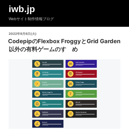
コ
iwb.jp
ン
テ
Webサイト制作情報ブログ
ン
ツ
投
2022年9月6日(火)
へ
稿
CodepipのFlexbox FroggyとGrid Garden
ス
日:
以外の有料ゲームのすゝめ
キ
ッ
プ