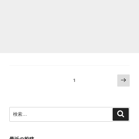
継
続
購
入
を
停
止
(無
投
次
固定ページ
1
料
の
稿
体
ペ
の
ー
験
ペ
ジ
検
自
検
ー
索
索:
動
ジ
送
更
最近の投稿