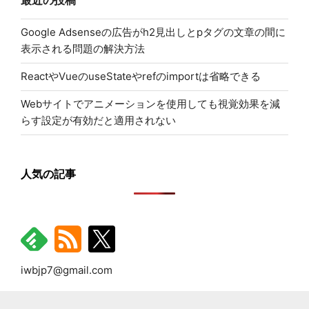
り
新
停
Google Adsenseの広告がh2見出しとpタグの文章の間に
止)"
表示される問題の解決方法
の
ReactやVueのuseStateやrefのimportは省略できる
Webサイトでアニメーションを使用しても視覚効果を減
らす設定が有効だと適用されない
人気の記事
iwbjp7@gmail.com