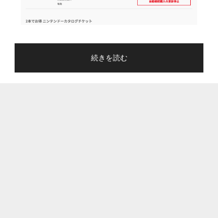
"3
続きを読む
秒
で
で
き
る
Nintendo
Switch
Online
の
自
動