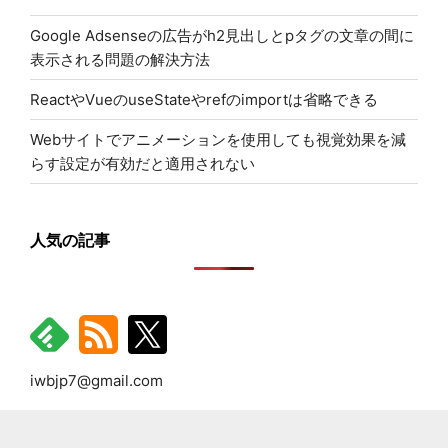
る
Google Adsenseの広告がh2見出しとpタグの文章の間に
の
表示される問題の解決方法
で
ReactやVueのuseStateやrefのimportは省略できる
注
Webサイトでアニメーションを使用しても視覚効果を減
意"
らす設定が有効だと適用されない
の
人気の記事
iwbjp7@gmail.com