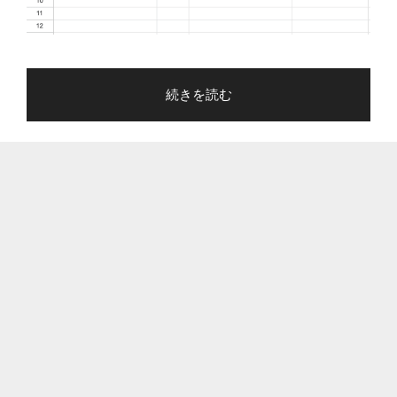
で
注
意"
"Google
続きを読む
の
ス
プ
レ
ッ
ド
シ
ー
ト
は
数
値