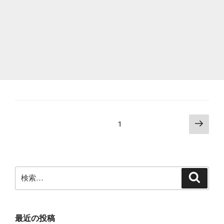
を
文
字
列
に
自
動
変
投
次
固定ページ
1
換
の
稿
す
ペ
の
ー
る
ペ
ジ
検
こ
検
ー
索
索:
と
ジ
送
が
り
最近の投稿
あ