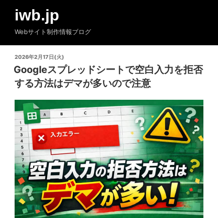
コ
iwb.jp
ン
テ
Webサイト制作情報ブログ
ン
ツ
投
2026年2月17日(火)
へ
稿
Googleスプレッドシートで空白入力を拒否
ス
日:
する方法はデマが多いので注意
キ
ッ
プ