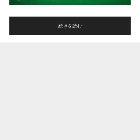
"Google
続きを読む
ス
プ
レ
ッ
ド
シ
ー
ト
で
空
白
入