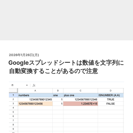
力
を
拒
否
す
る
投
2026年1月26日(月)
方
稿
Googleスプレッドシートは数値を文字列に
日:
法
自動変換することがあるので注意
は
デ
マ
が
多
い
の