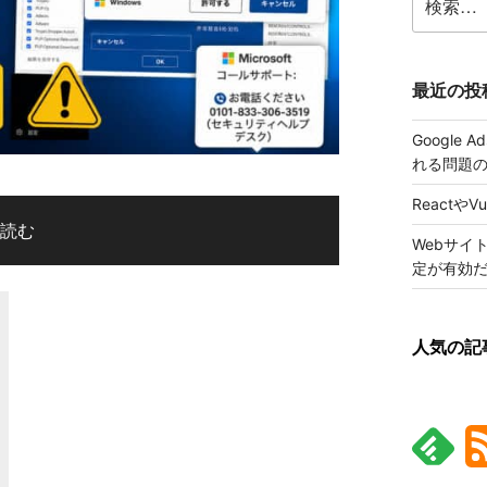
索:
最近の投
Google
れる問題
ReactやV
le
を読む
Webサイ
se
定が有効
人気の記