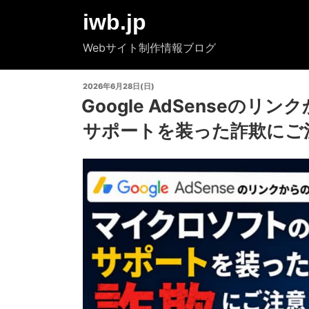
コ
iwb.jp
ン
テ
Webサイト制作情報ブログ
ン
ツ
投
2026年6月28日(日)
へ
稿
Google AdSenseの
ス
日:
キ
サポートを装った詐欺にご
ッ
プ