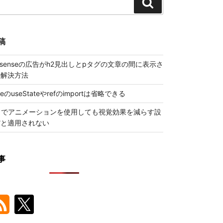
検
索
稿
 Adsenseの広告がh2見出しとpタグの文章の間に表示さ
の解決方法
ueのuseStateやrefのimportは省略できる
トでアニメーションを使用しても視覚効果を減らす設
だと適用されない
事