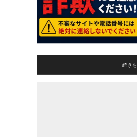
"Goog
続き
AdSen
の
リ
ン
ク
か
ら