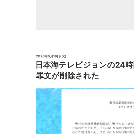
の
マ
イ
ク
ロ
ソ
投
2026年5月19日(火)
稿
日本海テレビジョンの24
フ
日:
ト
罪文が削除された
の
サ
ポ
ー
ト
を