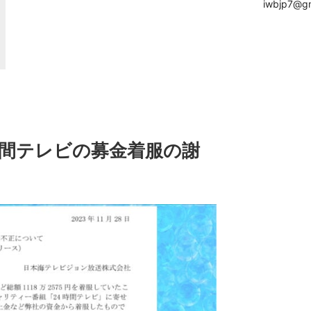
iwbjp7@gm
時間テレビの募金着服の謝