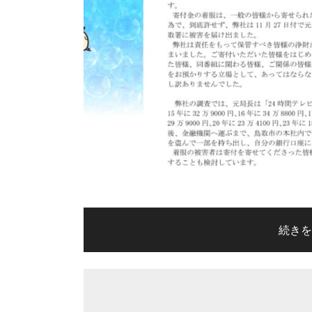
装
っ
た
詐
欺
に
ご
注
意
く
"日
続き
だ
本
さ
海
い"
テ
の