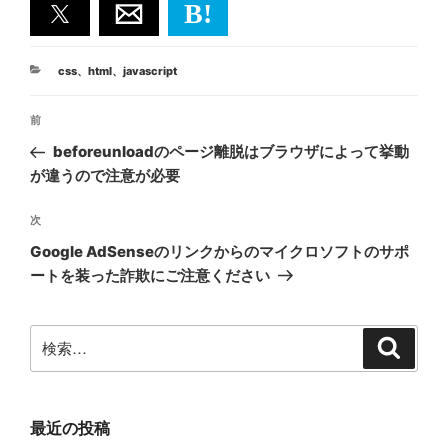
B!
カ
css
、
html
、
javascript
テ
投
ゴ
前
前
リ
稿
ー
の
beforeunloadのページ離脱はブラウザによって挙動
ナ
投
が違うので注意が必要
ビ
稿
ゲ
次
次
の
ー
Google AdSenseのリンクからのマイクロソフトのサポ
投
シ
ートを装った詐欺にご注意ください
稿
ョ
ン
検
検
索
索:
最近の投稿