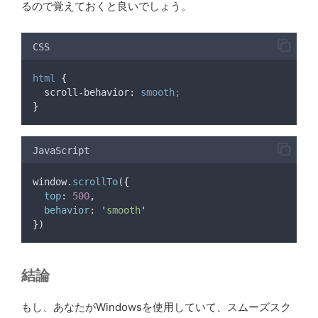
るので覚えておくと良いでしょう。
CSS
html
{
scroll-behavior
:
smooth;
}
JavaScript
window
.
scrollTo
(
{
top
:
500
,
behavior
:
'
smooth
'
}
)
結論
もし、あなたがWindowsを使用していて、スムーズスク