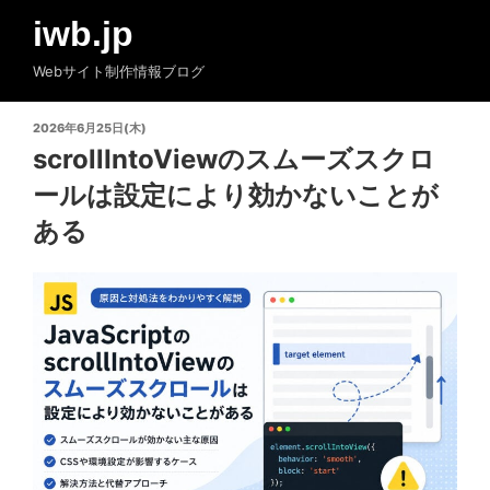
コ
iwb.jp
ン
テ
Webサイト制作情報ブログ
ン
ツ
投
2026年6月25日(木)
へ
稿
scrollIntoViewのスムーズスクロ
ス
日:
ールは設定により効かないことが
キ
ッ
ある
プ