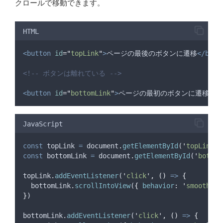
クロールで移動できます。
HTML
<button
id
=
"
topLink
"
>
ページの最後のボタンに遷移
</butt
<!-- ボタンは離れている -->
<button
id
=
"
bottomLink
"
>
ページの最初のボタンに遷移
</b
JavaScript
const
topLink
=
document
.
getElementById
(
'
topLink
'
)
const
bottomLink
=
document
.
getElementById
(
'
bottom
topLink
.
addEventListener
(
'
click
'
,
()
=>
{
bottomLink
.
scrollIntoView
(
{
behavior
:
'
smooth
'
}
}
)
bottomLink
.
addEventListener
(
'
click
'
,
()
=>
{