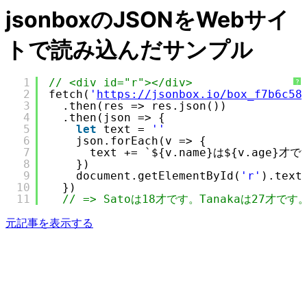
jsonboxのJSONをWebサイ
トで読み込んだサンプル
1
// <div id="r"></div>
?
2
fetch(
'
https://jsonbox.io/box_f7b6c58
3
.then(res => res.json())
4
.then(json => {
5
let
text = 
''
6
json.forEach(v => {
7
text += `${v.name}は${v.age}才
8
})
9
document.getElementById(
'r'
).text
10
})
11
// => Satoは18才です。Tanakaは27才です
元記事を表示する