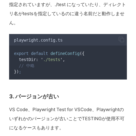
指定されていますが、./test になっていたり、ディレクト
リ名がtestsを指定しているのに違う名前だと動作しませ
ん。
playwright.config.ts
export
default
defineConfig
(
{
testDir
:
'
./tests
'
,
// 中略
}
)
;
3. バージョンが古い
VS Code、Playwright Test for VSCode、Playwrightの
いずれかのバージョンが古いことでTESTINGが使用不可
になるケースもあります。