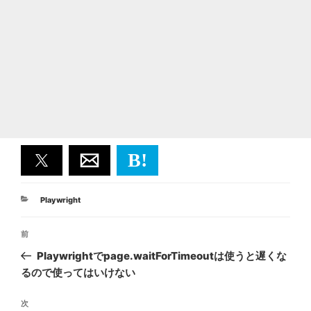
B!
カ
Playwright
テ
投
ゴ
前
前
リ
稿
ー
の
Playwrightでpage.waitForTimeoutは使うと遅くな
ナ
投
るので使ってはいけない
ビ
稿
ゲ
次
次