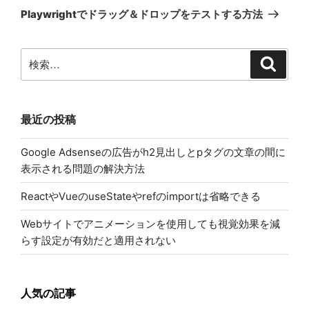
の
ー
Playwrightでドラッグ＆ドロップをテストする方法
投
シ
稿
ョ
検
検
ン
索
索:
最近の投稿
Google Adsenseの広告がh2見出しとpタグの文章の間に
表示される問題の解決方法
ReactやVueのuseStateやrefのimportは省略できる
Webサイトでアニメーションを使用しても視覚効果を減
らす設定が有効だと適用されない
人気の記事