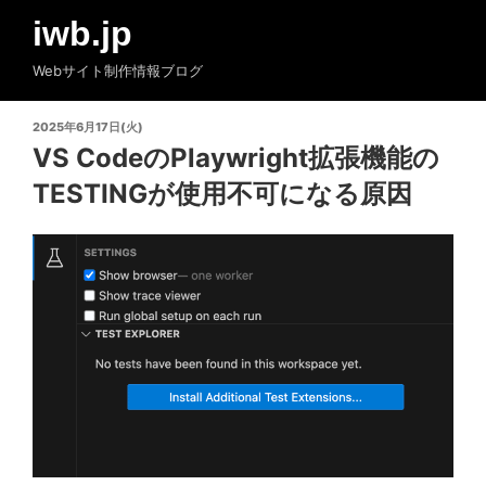
コ
iwb.jp
ン
テ
Webサイト制作情報ブログ
ン
ツ
投
2025年6月17日(火)
へ
稿
VS CodeのPlaywright拡張機能の
ス
日:
TESTINGが使用不可になる原因
キ
ッ
プ