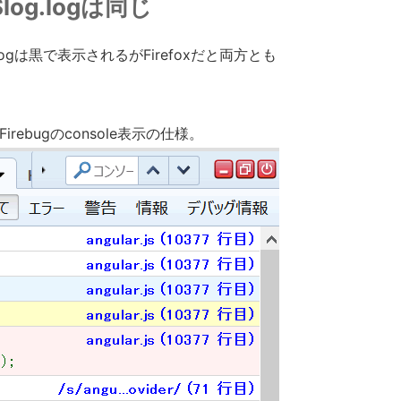
$log.logは同じ
gは黒で表示されるがFirefoxだと両方とも
irebugのconsole表示の仕様。