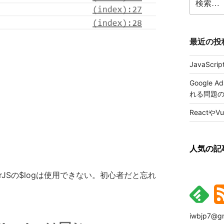
索:
最近の投
JavaScr
Google
れる問題
ReactやV
人気の記
gularJSの$logは使用できない。初心者だと忘れ
iwbjp7@gm