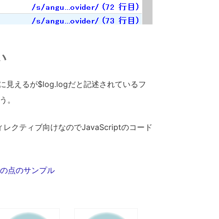
い
るように見えるが$log.logだと記述されているフ
まう。
ィレクティブ向けなのでJavaScriptのコード
3つの点のサンプル