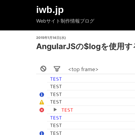
コ
iwb.jp
ン
テ
Webサイト制作情報ブログ
ン
ツ
投
2015年1月14日(水)
へ
稿
AngularJSの$logを
ス
日:
キ
ッ
プ