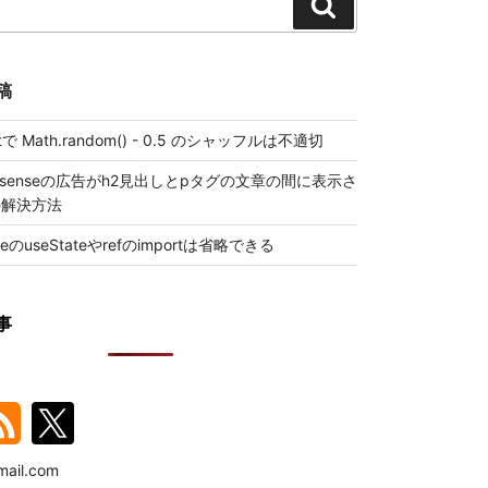
検
索
稿
iptで Math.random() - 0.5 のシャッフルは不適切
 Adsenseの広告がh2見出しとpタグの文章の間に表示さ
の解決方法
ueのuseStateやrefのimportは省略できる
事
ail.com