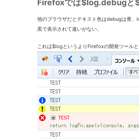
Firefoxでは$log.debugと
他のブラウザだとテキスト色はdebugは青、lo
黒で表示されて違いがない。
これは$logというよりFirefoxの開発ツールとF