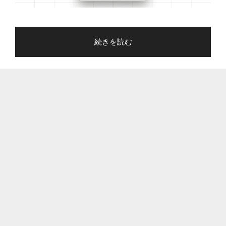
必
要"
の
"CSV
続きを読む
フ
ァ
イ
ル
を
Excel
で
開
く
と
自
動