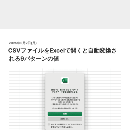
る
う
年
バ
グ」
投
2025年6月2日(月)
が
稿
CSVファイルをExcelで開くと自動変換さ
日:
あ
れる9パターンの値
る
の
で
1
日
減
算
が