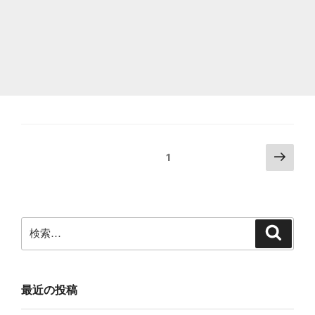
変
換
さ
れ
る
9
パ
投
次
固定ページ
1
タ
の
稿
ー
ペ
の
ー
ン
ペ
ジ
検
の
検
ー
索
索:
値"
ジ
送
の
り
最近の投稿