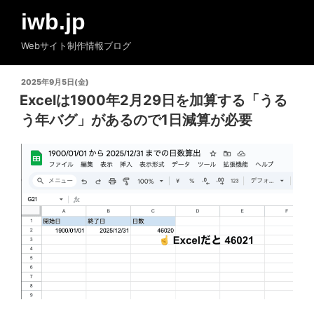
コ
iwb.jp
ン
テ
Webサイト制作情報ブログ
ン
ツ
投
2025年9月5日(金)
へ
稿
Excelは1900年2月29日を加算する「うる
ス
日:
う年バグ」があるので1日減算が必要
キ
ッ
プ