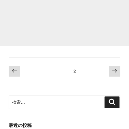
ぐ
に
直
す
べ
き"
の
投
前
次
固定ページ
2
の
の
稿
ペ
ペ
の
ー
ー
ペ
ジ
ジ
検
検
ー
索
索:
ジ
送
り
最近の投稿