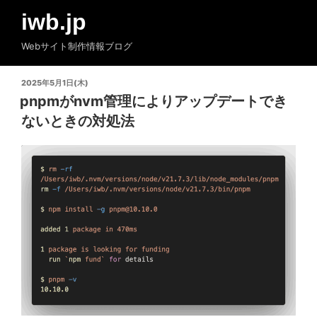
コ
iwb.jp
ン
テ
Webサイト制作情報ブログ
ン
ツ
投
2025年5月1日(木)
へ
稿
pnpmがnvm管理によりアップデートでき
ス
日:
ないときの対処法
キ
ッ
プ