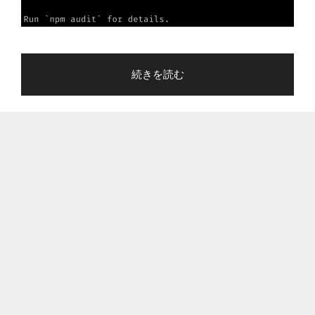
"npm
続きを読む
install
で
vulnerabilities
が
表
示
さ
れ
た
ら、
す