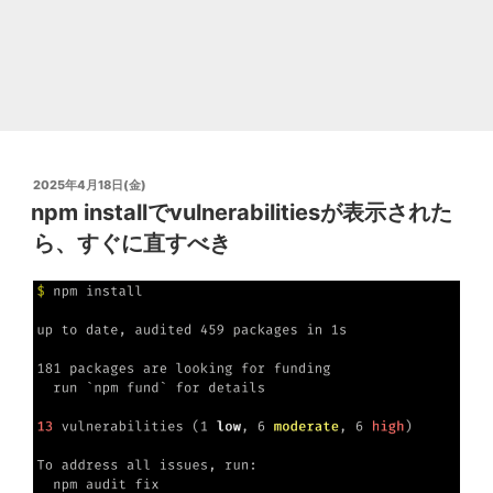
ト
で
き
な
い
と
投
2025年4月18日(金)
き
稿
npm installでvulnerabilitiesが表示された
日:
の
ら、すぐに直すべき
対
処
法"
の