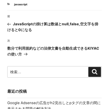
カ
javascript
テ
投
ゴ
前
前
リ
稿
ー
の
JavaScriptの掛け算は数値とnull,false,空文字を掛
ナ
投
けると0になる
ビ
稿
ゲ
次
次
の
ー
数分で利用規約などの法律文書を自動生成できるKIYAC
投
シ
の使い方
稿
ョ
ン
検
検
索
索:
最近の投稿
Google Adsenseの広告がh2見出しとpタグの文章の間に
表示される問題の解決方法