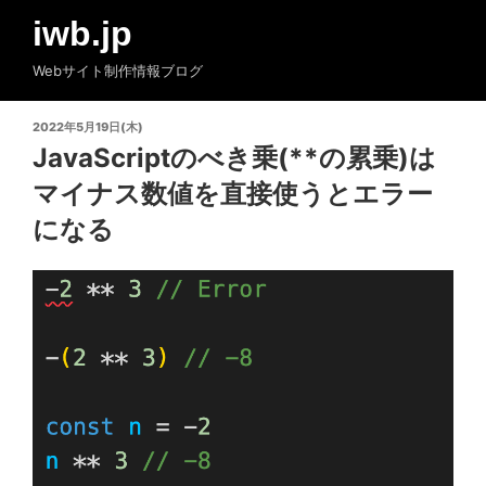
コ
iwb.jp
ン
テ
Webサイト制作情報ブログ
ン
ツ
投
2022年5月19日(木)
へ
稿
JavaScriptのべき乗(**の累乗)は
ス
日:
マイナス数値を直接使うとエラー
キ
ッ
になる
プ