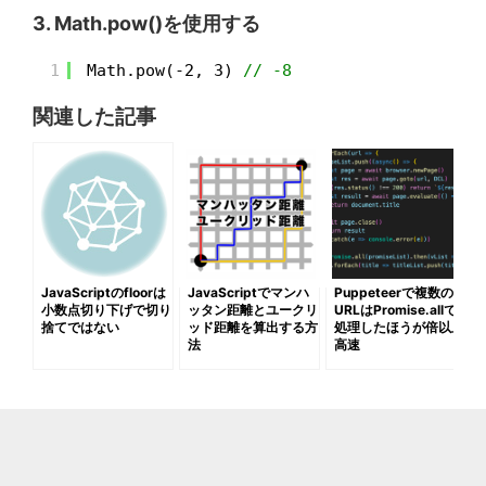
3. Math.pow()を使用する
1
Math.pow(-2, 3) 
// -8
関連した記事
JavaScriptのfloorは
JavaScriptでマンハ
Puppeteerで複数の
小数点切り下げで切り
ッタン距離とユークリ
URLはPromise.allで
捨てではない
ッド距離を算出する方
処理したほうが倍以上
法
高速