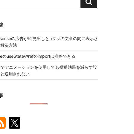
検
索
稿
 Adsenseの広告がh2見出しとpタグの文章の間に表示さ
の解決方法
ueのuseStateやrefのimportは省略できる
トでアニメーションを使用しても視覚効果を減らす設
だと適用されない
事