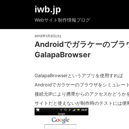
コ
iwb.jp
ン
テ
Webサイト制作情報ブログ
ン
ツ
投
2012年1月3日(火)
へ
稿
Androidでガラケーの
ス
日:
キ
GalapaBrowser
ッ
プ
GalapaBrowserというアプリを使用すれば
Androidでガラケーのブラウザをシミュレ
接続元IPにより携帯からのアクセスかどうか
サイトだと使えないが制作時のテストには便