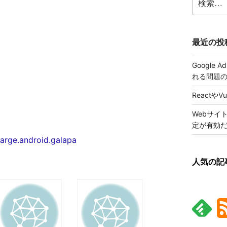
索:
最近の投
Google
れる問題
ReactやV
Webサイ
定が有効
marge.android.galapa
人気の記