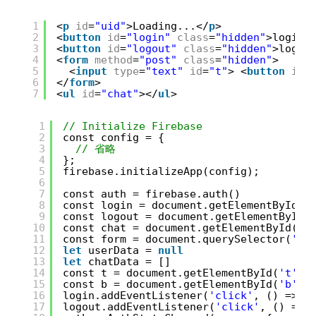
1
<
p
id
=
"uid"
>Loading...</
p
>
2
<
button
id
=
"login"
class
=
"hidden"
>login<
3
<
button
id
=
"logout"
class
=
"hidden"
>logou
4
<
form
method
=
"post"
class
=
"hidden"
>
5
<
input
type
=
"text"
id
=
"t"
> <
button
id
=
6
</
form
>
7
<
ul
id
=
"chat"
></
ul
>
1
// Initialize Firebase
2
const config = {
3
// 省略
4
};
5
firebase.initializeApp(config);
6
7
const auth = firebase.auth()
8
const login = document.getElementById(
'
9
const logout = document.getElementById(
10
const chat = document.getElementById(
'c
11
const form = document.querySelector(
'fo
12
let
userData = 
null
13
let
chatData = []
14
const t = document.getElementById(
't'
)
15
const b = document.getElementById(
'b'
)
16
login.addEventListener(
'click'
, () => a
17
logout.addEventListener(
'click'
, () => 