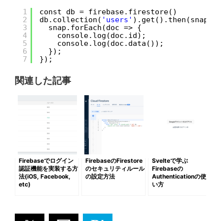
1
const db = firebase.firestore()
2
db.collection(
'users'
).get().then(snap =
3
snap.forEach(doc => {
4
console.log(doc.id);
5
console.log(doc.data());
6
});
7
});
関連した記事
Firebaseでログイン
FirebaseのFirestore
Svelteで学ぶ
認証機能を実装する方
のセキュリティルール
Firebaseの
法(iOS, Facebook,
の設定方法
Authenticationの使
etc)
い方