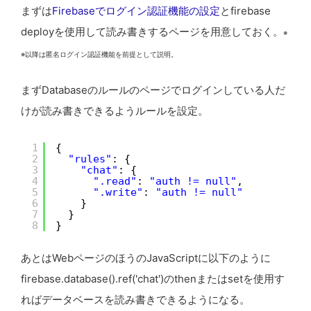
まずは
Firebaseでログイン認証機能の設定
とfirebase
deployを使用して読み書きするページを用意しておく。
※
※以降は匿名ログイン認証機能を前提として説明。
まずDatabaseのルールのページでログインしている人だ
けが読み書きできるようルールを設定。
1
{
2
"rules"
: {
3
"chat"
: {
4
".read"
: 
"auth != null"
,
5
".write"
: 
"auth != null"
6
}
7
}
8
}
あとはWebページのほうのJavaScriptに以下のように
firebase.database().ref('chat')のthenまたはsetを使用す
ればデータベースを読み書きできるようになる。