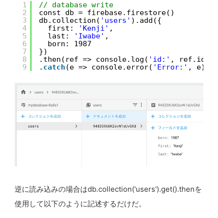
1
// database write
2
const db = firebase.firestore()
3
db.collection(
'users'
).add({
4
first: 
'Kenji'
,
5
last: 
'Iwabe'
,
6
born: 1987
7
})
8
.then(ref => console.log(
'id:'
, ref.id))
9
.
catch
(e => console.error(
'Error:'
, e))
逆に読み込みの場合はdb.collection('users').get().thenを
使用して以下のように記述するだけだ。