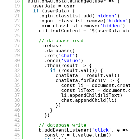
18
auth.onAuthStateChanged(user => {
19
userData = user
20
if
(userData) {
21
login.classList.add(
'hidden'
)
22
logout.classList.remove(
'hidden'
)
23
form.classList.remove(
'hidden'
)
24
uid.textContent = `${userData.ui
25
26
// database read
27
firebase
28
.database()
29
.ref(
'chat'
)
30
.once(
'value'
)
31
.then(result => {
32
if
(result.val()) {
33
chatData = result.val()
34
chatData.forEach(v => {
35
const li = document.createE
36
const liText = document.cre
37
li.appendChild(liText)
38
chat.appendChild(li)
39
})
40
}
41
})
42
43
// database write
44
b.addEventListener(
'click'
, e => {
45
const v = t.value.trim()