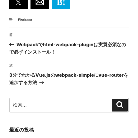
B!
カ
Firebase
テ
投
ゴ
前
前
リ
稿
ー
の
Webpackでhtml-webpack-pluginは実質必須なの
ナ
投
で必ずインストール！
ビ
稿
ゲ
次
次
の
ー
3分でわかるVue.jsのwebpack-simpleにvue-routerを
投
シ
追加する方法
稿
ョ
ン
検
検
索
索:
最近の投稿