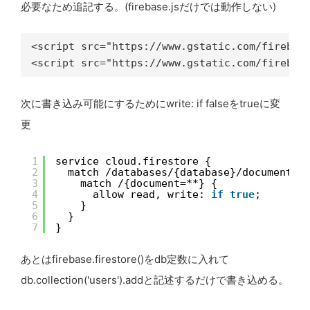
必要なため追記する。(firebase.jsだけでは動作しない)
<script src="https://www.gstatic.com/firebase
次に書き込み可能にするためにwrite: if falseをtrueに変
更
1
service cloud.firestore {
2
match /databases/{database}/documents 
3
match /{document=**} {
4
allow read, write: 
if
true
;
5
}
6
}
7
}
あとはfirebase.firestore()をdb定数に入れて
db.collection('users').addと記述するだけで書き込める。