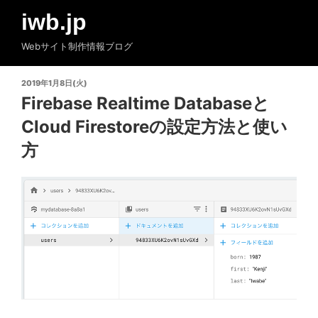
コ
iwb.jp
ン
テ
Webサイト制作情報ブログ
ン
ツ
投
2019年1月8日(火)
へ
稿
Firebase Realtime Databaseと
ス
日:
Cloud Firestoreの設定方法と使い
キ
ッ
方
プ