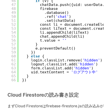
46
if
(v) {
47
chatData.push({uid: userData.ui
48
firebase
49
.database()
50
.ref(
'chat'
)
51
.set(chatData)
52
const li = document.createEleme
53
const liText = document.createT
54
li.appendChild(liText)
55
chat.appendChild(li)
56
t.value = 
''
57
}
58
e.preventDefault()
59
})
60
} 
else
{
61
login.classList.remove(
'hidden'
)
62
logout.classList.add(
'hidden'
)
63
form.classList.add(
'hidden'
)
64
uid.textContent = 
'ログアウト中'
65
}
66
})
Cloud Firestoreの読み書き設定
まずCloud Firestoreはfirebase-firestore.jsの読み込みが