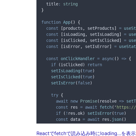
  title
:
string
}
function
App
()
{
const
[
products
,
setProducts
]
=
useSt
const
[
isLoading
,
setIsLoading
]
=
use
const
[
isClicked
,
setIsClicked
]
=
use
const
[
isError
,
setIsError
]
=
useStat
const
onClickHandler
=
async
()
=>
{
if
 (
isClicked
) 
return
setIsLoading
(
true
)
setIsClicked
(
true
)
setIsError
(
false
)
try
{
await
new
Promise
(
resolve
=>
setT
const
res
=
await
fetch
(
'
https://
if
 (
!
res
.
ok
) 
setIsError
(
true
)
const
data
=
await
res
.
json
()
setProducts
(
data
.
products
)
}
catch
 (
error
) 
{
Reactでfetchで読み込み時にloading…を表