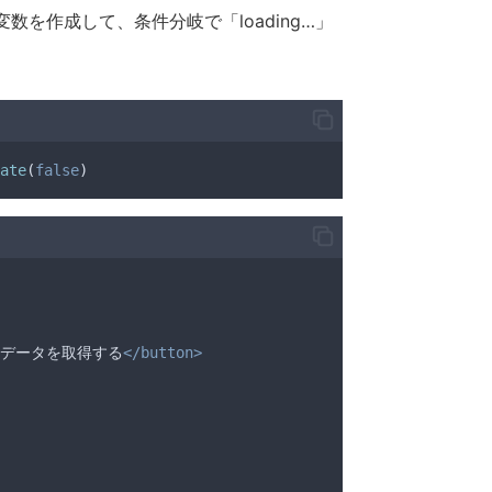
変数を作成して、条件分岐で「loading…」
ate
(
false
)
データを取得する
</button>