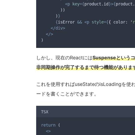
<p
key
={
product
.
id
}>{
product
.
        ))
      )
}
{
isError
&&
<p
style
={
{
color
:
'
r
</div>
</>
)
しかし、現在のReactには
Suspenseと
非同期操作が完了するまで待つ機能がありま
これを使用すればuseStateのisLoading
ードを書くことができます。
TSX
return
 (
<>