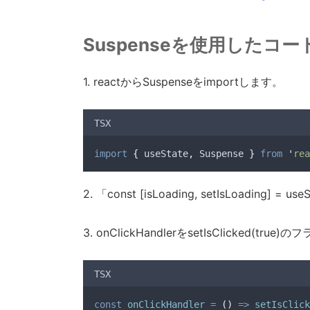
setIsError
(
true
)
}
finally
{
setIsLoading
(
false
)
Suspenseを使用したコ
}
}
1. reactからSuspenseをimportします。
return
 (
<>
<div>
TSX
<button
onClick
={
onClickHandler
</div>
import
{
useState
,
Suspense
}
from
'
rea
<div>
{
isLoading
?
 (
<p>
loading...
</p>
2. 「const [isLoading, setIsLoading
        ) 
:
 (
products
.
map
(
(
product
)
=>
 (
<p
key
={
product
.
id
}>{
produc
3. onClickHandlerをsetIsClicked
          ))
        )
}
{
isError
&&
<p
style
={
{
color
:
TSX
</div>
</>
const
onClickHandler
=
()
=>
setIsClick
  )