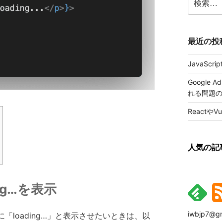
索:
最近の投
JavaScr
Google
れる問題
ReactやV
人気の記
ing…を表示
iwbjp7@gm
中に「loading…」と表示させたいときは、以