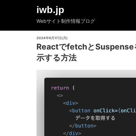
コ
iwb.jp
ン
テ
Webサイト制作情報ブログ
ン
ツ
投
2024年6月17日(月)
へ
稿
ReactでfetchとSuspen
ス
日:
キ
示する方法
ッ
プ