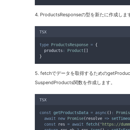
}
4. ProductsResponseの型を新たに作成し
export
default
App
TSX
type
ProductsResponse
=
{
  products
:
Product
[]
}
5. fetchでデータを取得するためのgetPro
SuspendProducts関数を作成します。
TSX
const
getProductsData
=
async
()
:
Promis
await
new
Promise
(
resolve
=>
setTimeo
const
res
=
await
fetch
(
'
https://dumm