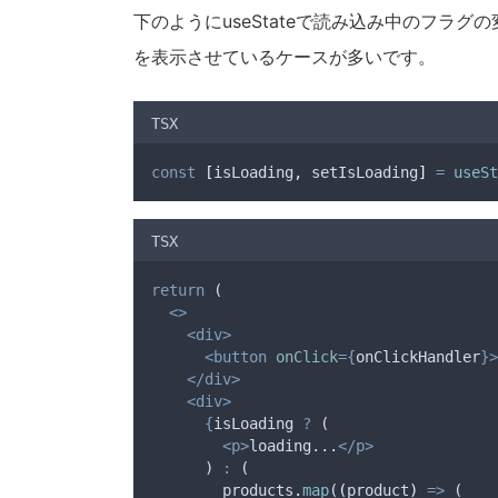
下のようにuseStateで読み込み中のフラグの
を表示させているケースが多いです。
TSX
const
[
isLoading
,
setIsLoading
]
=
useSt
TSX
return
 (
<>
<div>
<button
onClick
={
onClickHandler
}>
</div>
<div>
{
isLoading
?
 (
<p>
loading...
</p>
      ) 
:
 (
products
.
map
(
(
product
)
=>
 (