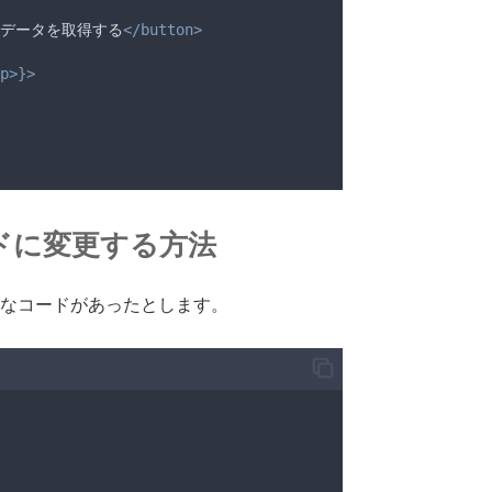
データを取得する
</button>
p>}>
ードに変更する方法
ようなコードがあったとします。