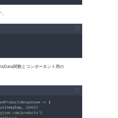
ます。
ductsData関数とコンポーネント用の
e
<
ProductsResponse
>
=>
{
ut
(
resolve
,
1000
))
yjson.com/products
'
)