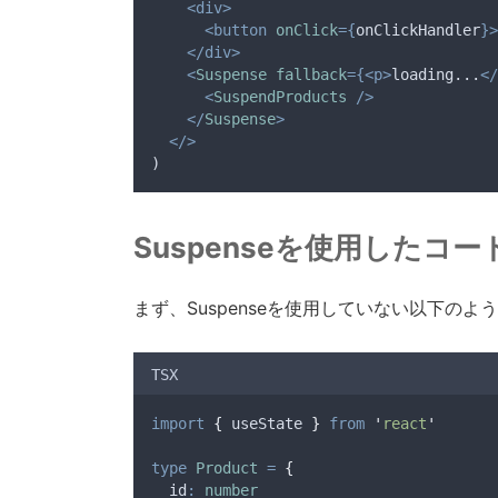
<div>
<button
onClick
={
onClickHandler
}>
</div>
<
Suspense
fallback
={<p>
loading...
</
<
SuspendProducts
/>
</
Suspense
>
</>
)
Suspenseを使用したコ
まず、Suspenseを使用していない以下の
TSX
import
{
useState
}
from
'
react
'
type
Product
=
{
  id
:
number