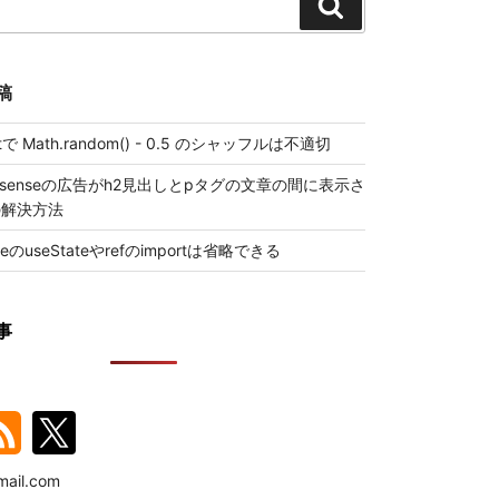
検
索
稿
iptで Math.random() - 0.5 のシャッフルは不適切
 Adsenseの広告がh2見出しとpタグの文章の間に表示さ
の解決方法
ueのuseStateやrefのimportは省略できる
事
ail.com