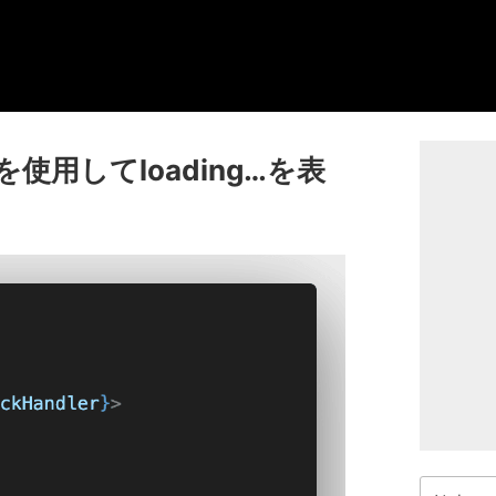
seを使用してloading…を表
検