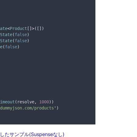
ate
<
Product
[]
>
([])
State
(
false
)
State
(
false
)
e
(
false
)
imeout
(
resolve
,
1000
))
dummyjson.com/products
'
)
示したサンプル(Suspenseなし)