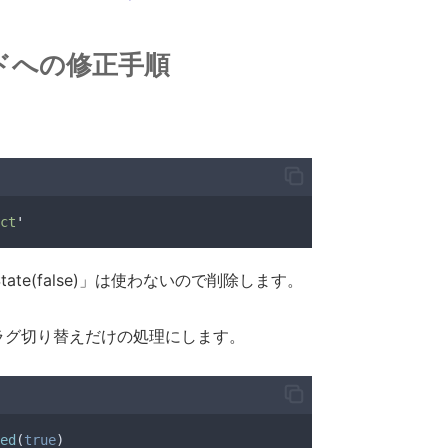
ードへの修正手順
}>
データを取得する
</button>
ct
'
] = useState(false)」は使わないので削除します。
t
.
id
}
{
product
.
title
}</p>
(true)のフラグ切り替えだけの処理にします。
'
red
'
}
}>
エラーが発生しました
</p>}
ed
(
true
)