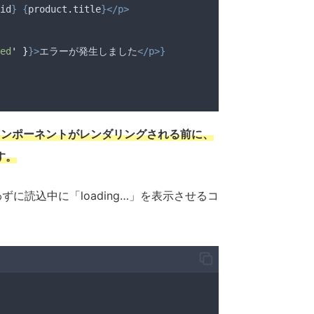
id
}
{
product
.
title
}</p>
ed
'
}
}>
エラーが発生しました
</p>}
いうコンポーネントがレンダリングされる前に、
す。
を使わずに読込中に「loading…」を表示させるコ