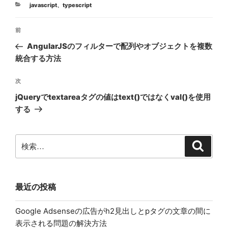
カ
javascript
、
typescript
テ
投
ゴ
前
前
リ
稿
ー
の
AngularJSのフィルターで配列やオブジェクトを複数
ナ
投
統合する方法
ビ
稿
ゲ
次
次
の
ー
jQueryでtextareaタグの値はtext()ではなくval()を使用
投
シ
する
稿
ョ
ン
検
検
索
索:
最近の投稿
Google Adsenseの広告がh2見出しとpタグの文章の間に
表示される問題の解決方法