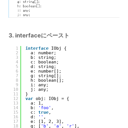
3. interfaceにペースト
1
interface
IObj {
2
a: number;
3
b: string;
4
c: boolean;
5
d: string;
6
e: number[];
7
g: string[];
8
h: boolean[];
9
i: any;
10
j: any;
11
}
12
var
obj: IObj = {
13
a: 1,
14
b: 
'foo'
,
15
c: 
true
,
16
d: 
''
,
17
e: [1, 2, 3],
18
g: [
'b'
, 
'a'
, 
'r'
],