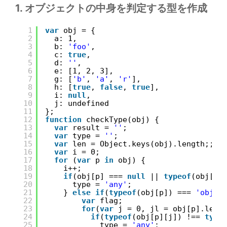
1. オブジェクトの中身を判定する型を作成
1
var
obj = {
2
a: 1,
3
b: 
'foo'
,
4
c: 
true
,
5
d: 
''
,
6
e: [1, 2, 3],
7
g: [
'b'
, 
'a'
, 
'r'
],
8
h: [
true
, 
false
, 
true
],
9
i: 
null
,
10
j: undefined
11
};
12
function
checkType(obj) {
13
var
result = 
''
;
14
var
type = 
''
;
15
var
len = Object.keys(obj).length;;
16
var
i = 0;
17
for
(
var
p 
in
obj) {
18
i++;
19
if
(obj[p] === 
null
|| 
typeof
(obj[p]
20
type = 
'any'
;
21
} 
else
if
(
typeof
(obj[p]) === 
'objec
22
var
flag;
23
for
(
var
j = 0, jl = obj[p].leng
24
if
(
typeof
(obj[p][j]) !== 
type
25
type = 
'any'
;