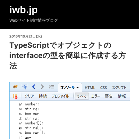
コ
iwb.jp
ン
テ
Webサイト制作情報ブログ
ン
ツ
投
2015年10月21日(水)
へ
稿
TypeScriptでオブジェクトの
ス
日:
interfaceの型を簡単に作成する方
キ
ッ
法
プ