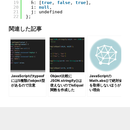
19
h: [
true
, 
false
, 
true
],
20
i: 
null
,
21
j: undefined
22
};
関連した記事
JavaScriptのtypeof
Object比較に
JavaScriptの
には5種類のobject型
JSON.stringify()は
Math.abs()で絶対値
があるので注意
使えないのでisEqual
を取得しないほうが良
関数を作成した
い理由