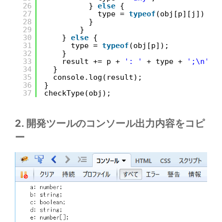
26
} 
else
{
27
type = 
typeof
(obj[p][j]) + 
28
}
29
}
30
} 
else
{
31
type = 
typeof
(obj[p]);
32
}
33
result += p + 
': '
+ type + 
';\n'
;
34
}
35
console.log(result);
36
}
37
checkType(obj);
2. 開発ツールのコンソール出力内容をコピ
ー