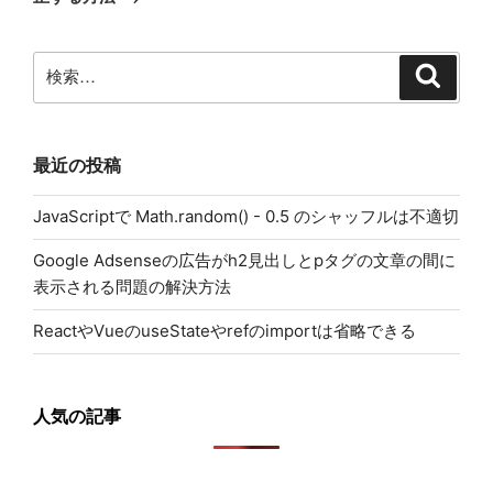
稿
ョ
ン
検
検
索
索:
最近の投稿
JavaScriptで Math.random() - 0.5 のシャッフルは不適切
Google Adsenseの広告がh2見出しとpタグの文章の間に
表示される問題の解決方法
ReactやVueのuseStateやrefのimportは省略できる
人気の記事