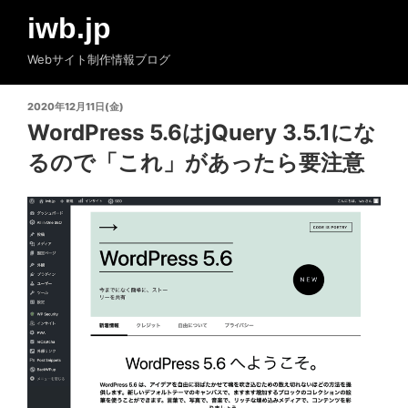
コ
iwb.jp
ン
テ
Webサイト制作情報ブログ
ン
ツ
投
2020年12月11日(金)
へ
稿
WordPress 5.6はjQuery 3.5.1にな
ス
日:
るので「これ」があったら要注意
キ
ッ
プ