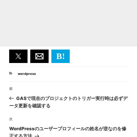
B!
カ
wordpress
テ
投
ゴ
前
前
リ
稿
ー
の
GASで現在のプロジェクトのトリガー実行時は必ずデ
ナ
投
ータ更新を確認する
ビ
稿
ゲ
次
次
の
ー
WordPressのユーザープロフィールの姓名が逆なのを修
投
シ
正する方法