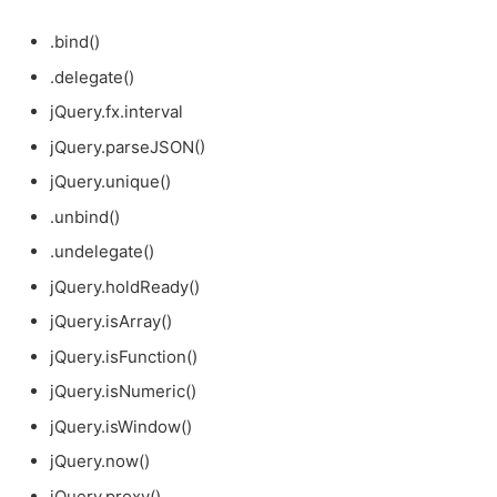
.bind()
.delegate()
jQuery.fx.interval
jQuery.parseJSON()
jQuery.unique()
.unbind()
.undelegate()
jQuery.holdReady()
jQuery.isArray()
jQuery.isFunction()
jQuery.isNumeric()
jQuery.isWindow()
jQuery.now()
jQuery.proxy()