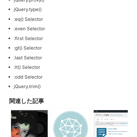
jQuery.type()
:eq() Selector
:even Selector
:first Selector
:gt() Selector
:last Selector
:lt() Selector
:odd Selector
jQuery.trim()
関連した記事