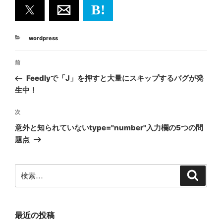
B!
カ
wordpress
テ
投
ゴ
前
前
リ
稿
ー
の
Feedlyで「J」を押すと大量にスキップするバグが発
ナ
投
生中！
ビ
稿
ゲ
次
次
の
ー
意外と知られていないtype="number"入力欄の5つの問
投
シ
題点
稿
ョ
ン
検
検
索
索:
最近の投稿