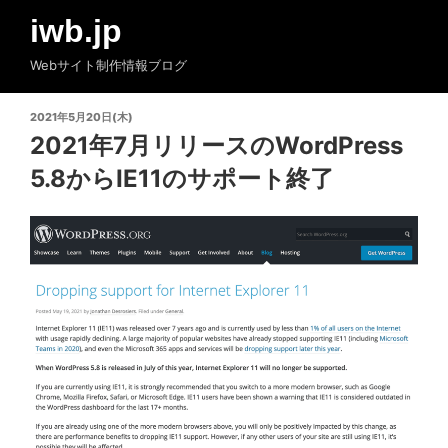
コ
iwb.jp
ン
テ
Webサイト制作情報ブログ
ン
ツ
投
2021年5月20日(木)
へ
稿
2021年7月リリースのWordPress
ス
日:
5.8からIE11のサポート終了
キ
ッ
プ