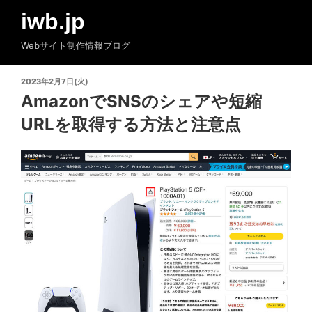
コ
iwb.jp
ン
テ
Webサイト制作情報ブログ
ン
ツ
投
2023年2月7日(火)
へ
稿
AmazonでSNSのシェアや短縮
ス
日:
URLを取得する方法と注意点
キ
ッ
プ