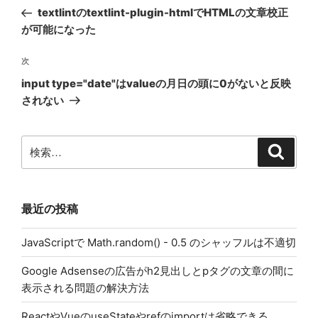
稿
ー
の
textlintのtextlint-plugin-htmlでHTMLの文章校正
ナ
投
が可能になった
ビ
稿
ゲ
次
次
の
ー
input type="date"はvalueの月日の頭に0がないと反映
投
シ
されない
稿
ョ
ン
検
検
索
索:
最近の投稿
JavaScriptで Math.random() - 0.5 のシャッフルは不適切
Google Adsenseの広告がh2見出しとpタグの文章の間に
表示される問題の解決方法
ReactやVueのuseStateやrefのimportは省略できる