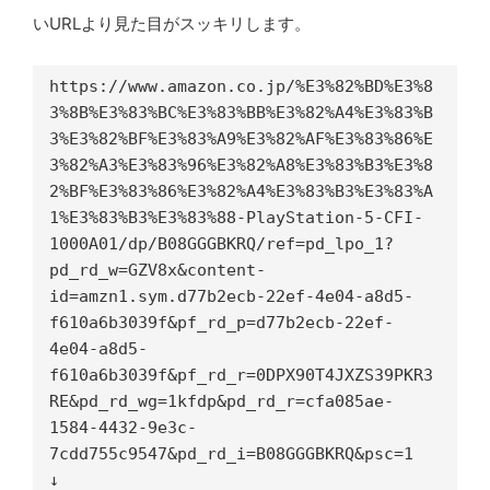
いURLより見た目がスッキリします。
https://www.amazon.co.jp/%E3%82%BD%E3%8
3%8B%E3%83%BC%E3%83%BB%E3%82%A4%E3%83%B
3%E3%82%BF%E3%83%A9%E3%82%AF%E3%83%86%E
3%82%A3%E3%83%96%E3%82%A8%E3%83%B3%E3%8
2%BF%E3%83%86%E3%82%A4%E3%83%B3%E3%83%A
1%E3%83%B3%E3%83%88-PlayStation-5-CFI-
1000A01/dp/B08GGGBKRQ/ref=pd_lpo_1?
pd_rd_w=GZV8x&content-
id=amzn1.sym.d77b2ecb-22ef-4e04-a8d5-
f610a6b3039f&pf_rd_p=d77b2ecb-22ef-
4e04-a8d5-
f610a6b3039f&pf_rd_r=0DPX90T4JXZS39PKR3
RE&pd_rd_wg=1kfdp&pd_rd_r=cfa085ae-
1584-4432-9e3c-
7cdd755c9547&pd_rd_i=B08GGGBKRQ&psc=1

↓
