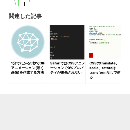
9
}
関連した記事
1分でわかる5秒でGIF
SafariではCSSアニメ
CSSのtranslate、
アニメーション(動く
ーションで0%プロパ
scale、rotateは
画像)を作成する方法
ティが優先されない
transformなしで使え
る