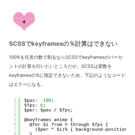
SCSSでkeyframesの％計算はできない
100%を任意の数で割るならSCSSでkeyframesのパーセ
ントの計算を行いたいところだが、SCSSは変数を
keyframesの%に指定できないため、下記のようなコード
はエラーになる。
1
$pos: 
-100
;
2
$fps: 
6
;
3
$per: $pos / $fps;
4
5
@keyframes anime {
6
@for $i from 
0
through $fps {
7
($per * $i)% { background-position-y
8
}