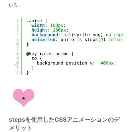
いる。
1
.anime {
2
width
: 
100px
;
3
height
: 
100px
;
4
background
: 
url
(sprite.png) 
no-repeat
5
animation
: anime 
1
s steps(
4
) 
infinite
6
}
7
8
@keyframes anime {
9
to {
10
background-position-y: 
-400px
;
11
}
12
}
stepsを使用したCSSアニメーションのデ
メリット