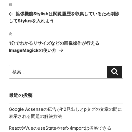
投
ゴ
前
前
リ
稿
ー
の
拡張機能Stylishは閲覧履歴を収集しているため削除
ナ
投
してStylusを入れよう
ビ
稿
ゲ
次
次
の
ー
1分でわかるリサイズなどの画像操作が行える
投
シ
ImageMagickの使い方
稿
ョ
ン
検
検
索
索:
最近の投稿
Google Adsenseの広告がh2見出しとpタグの文章の間に
表示される問題の解決方法
ReactやVueのuseStateやrefのimportは省略できる