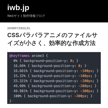
コ
iwb.jp
ン
テ
Webサイト制作情報ブログ
ン
ツ
投
2018年7月9日(月)
へ
稿
CSSパラパラアニメのファイルサ
ス
日:
イズが小さく、効率的な作成方法
キ
ッ
プ