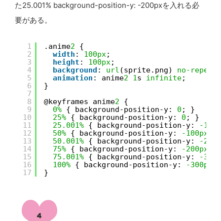
た25.001% background-position-y: -200pxを入れる必
要がある。
1
.anime
2
{
2
width
: 
100px
;
3
height
: 
100px
;
4
background
: 
url
(sprite.png) 
no-repeat
5
animation
: anime
2
1
s 
infinite
;
6
}
7
8
@keyframes anime
2
{
9
0%
{ background-position-y: 
0
; }
10
25%
{ background-position-y: 
0
; }
11
25.001%
{ background-position-y: 
-100
12
50%
{ background-position-y: 
-100px
; 
13
50.001%
{ background-position-y: 
-200
14
75%
{ background-position-y: 
-200px
; 
15
75.001%
{ background-position-y: 
-300
16
100%
{ background-position-y: 
-300px
;
17
}