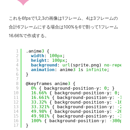
これを6fpsで1,2,3の画像は1フレーム、4は3フレームの
合計6フレームにする場合は100%を6で割って1フレーム
16.66%で作成する。
1
.anime
3
{
2
width
: 
100px
;
3
height
: 
100px
;
4
background
: 
url
(sprite.png) 
no-repeat
5
animation
: anime
3
1
s 
infinite
;
6
}
7
8
@keyframes anime
3
{
9
0%
{ background-position-y: 
0
; }
10
16.66%
{ background-position-y: 
0
; }
11
16.661%
{ background-position-y: 
-100
12
33.32%
{ background-position-y: 
-100p
13
33.321%
{ background-position-y: 
-200
14
49.98%
{ background-position-y: 
-200p
15
49.981%
{ background-position-y: 
-300
16
100%
{ background-position-y: 
-300px
;
17
}