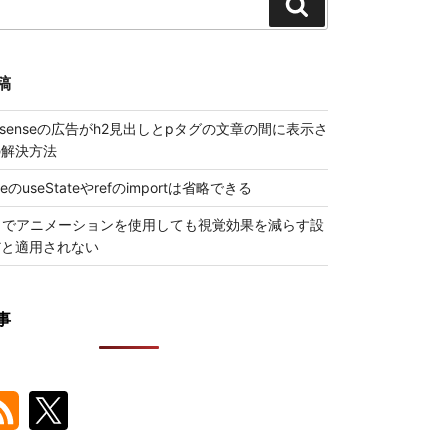
検
索
稿
 Adsenseの広告がh2見出しとpタグの文章の間に表示さ
の解決方法
ueのuseStateやrefのimportは省略できる
トでアニメーションを使用しても視覚効果を減らす設
だと適用されない
事