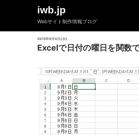
コ
iwb.jp
ン
テ
Webサイト制作情報ブログ
ン
ツ
投
2013年9月4日(水)
へ
稿
Excelで日付の曜日を関
ス
日:
キ
ッ
プ