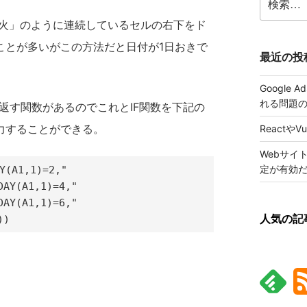
索:
月火」のように連続しているセルの右下をド
ことが多いがこの方法だと日付が1日おきで
最近の投
Google
れる問題
値で返す関数があるのでこれとIF関数を下記の
力することができる。
ReactやV
Webサイ
定が有効
(A1,1)=2,"

AY(A1,1)=4,"

AY(A1,1)=6,"

人気の記
))