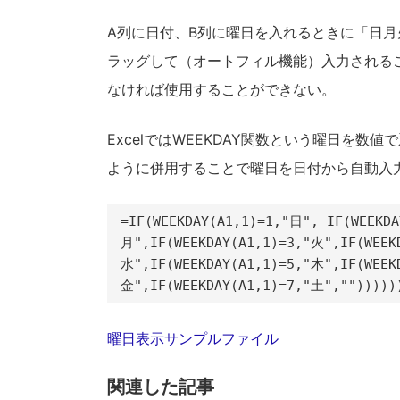
A列に日付、B列に曜日を入れるときに「日
ラッグして（オートフィル機能）入力される
なければ使用することができない。
ExcelではWEEKDAY関数という曜日を数
ように併用することで曜日を日付から自動入
=IF(WEEKDAY(A1,1)=1,"日", IF(WEEKDAY
月",IF(WEEKDAY(A1,1)=3,"火",IF(WEEKD
水",IF(WEEKDAY(A1,1)=5,"木",IF(WEEKD
金",IF(WEEKDAY(A1,1)=7,"土","")))))
曜日表示サンプルファイル
関連した記事