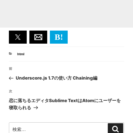
B!
カ
html
テ
投
ゴ
前
前
リ
稿
ー
の
Underscore.js 1.7の使い方 Chaining編
ナ
投
ビ
稿
次
次
ゲ
の
恋に落ちるエディタSublime TextはAtomにユーザーを
投
ー
寝取られる
稿
シ
ョ
検
検
ン
索
索: