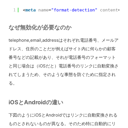
1
<
meta
name
=
"format-detection"
content
=
"t
なぜ無効化が必要なのか
telephone,email,addressはそれぞれ電話番号、メールア
ドレス、住所のことだが例えばサイト内に何らかの顧客
番号などの記載があり、それが電話番号のフォーマット
と同じ場合は（iOSだと）電話番号のリンクに自動変換さ
れてしまうため、そのような事態を防ぐために指定され
る。
iOSとAndroidの違い
下図のようにiOSとAndroidではリンクに自動変換される
ものとされないものが異なる。そのため特に自動的にリ