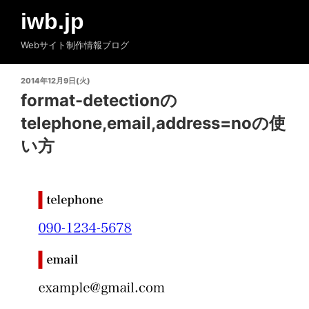
コ
iwb.jp
ン
テ
Webサイト制作情報ブログ
ン
ツ
投
2014年12月9日(火)
へ
稿
format-detectionの
ス
日:
telephone,email,address=noの使
キ
ッ
い方
プ