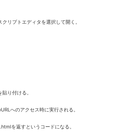
スクリプトエディタを選択して開く。
を貼り付ける。
ンのURLへのアクセス時に実行される。
.htmlを返すというコードになる。