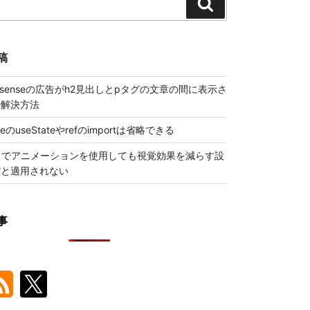
検
索
稿
 Adsenseの広告がh2見出しとpタグの文章の間に表示さ
の解決方法
ueのuseStateやrefのimportは省略できる
トでアニメーションを使用しても視覚効果を減らす設
だと適用されない
事