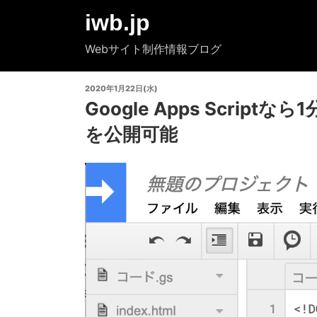
コ
iwb.jp
ン
テ
Webサイト制作情報ブログ
ン
ツ
投
2020年1月22日(水)
へ
稿
Google Apps Scrip
ス
日:
キ
を公開可能
ッ
プ