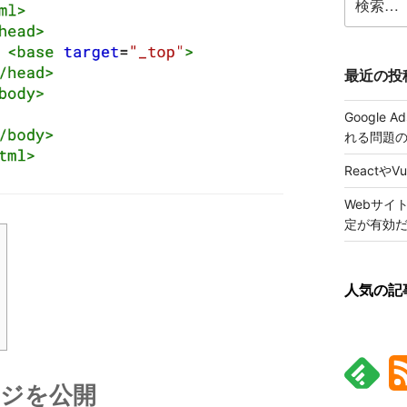
索:
最近の投
Google
れる問題
ReactやV
Webサイ
定が有効
人気の記
ージを公開