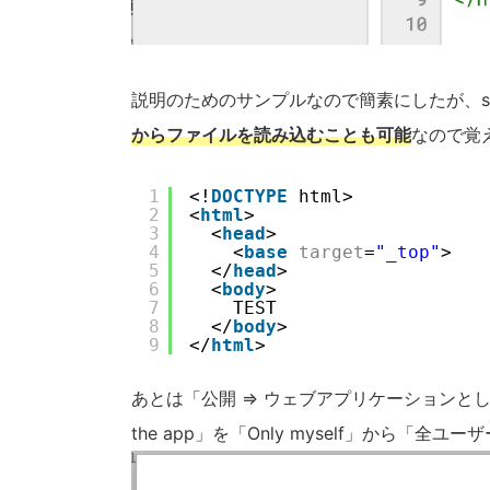
説明のためのサンプルなので簡素にしたが、style
からファイルを読み込むことも可能
なので覚
1
<!
DOCTYPE
html>
2
<
html
>
3
<
head
>
4
<
base
target
=
"_top"
>
5
</
head
>
6
<
body
>
7
TEST
8
</
body
>
9
</
html
>
あとは「公開 => ウェブアプリケーションとして導
the app」を「Only myself」から「全