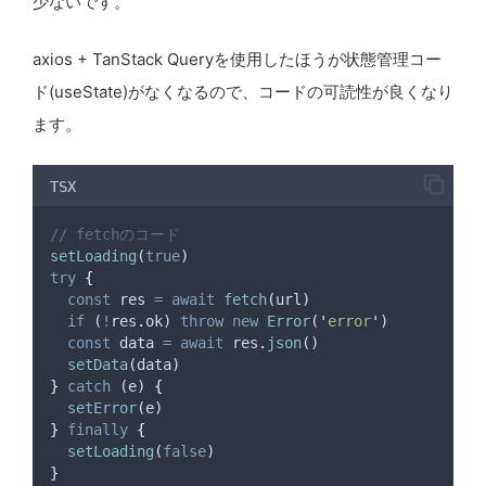
少ないです。
axios + TanStack Queryを使用したほうが状態管理コー
ド(useState)がなくなるので、コードの可読性が良くなり
ます。
TSX
// fetchのコード
setLoading
(
true
)
try
{
const
res
=
await
fetch
(
url
)
if
 (
!
res
.
ok
) 
throw
new
Error
(
'
error
'
)
const
data
=
await
res
.
json
()
setData
(
data
)
}
catch
 (
e
) 
{
setError
(
e
)
}
finally
{
setLoading
(
false
)
}