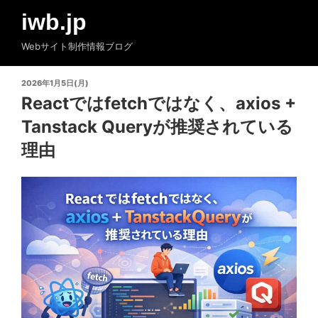
コ
iwb.jp
ン
テ
Webサイト制作情報ブログ
ン
ツ
投
2026年1月5日(月)
へ
稿
Reactではfetchではなく、axios +
ス
日:
Tanstack Queryが推奨されている
キ
ッ
理由
プ