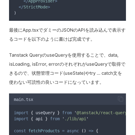
</
AppProvider
>
</
StrictMode
>
)
最後にApp.tsxでダミーのJSONのAPIを読み込んで表示す
るコードを以下のように書けば完成です。
Tanstack QueryのuseQueryを使用することで、data,
isLoading, isError, errorのそれぞれがuseQueryで取得で
きるので、状態管理コード(useState)やtry ... catch文を
使わない可読性の良いコードになっています。
main.tsx
import
{
useQuery
}
from
'
@tanstack/react-query
'
import
{
api
}
from
'
./lib/api
'
const
fetchProducts
=
async
()
=>
{