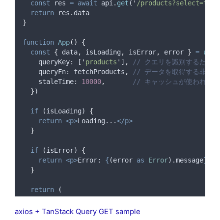
const
res
=
await
api
.
get
(
'
/products?select=titl
return
res
.
data
}
function
App
()
{
const
{
data
,
isLoading
,
isError
,
error
}
=
useQ
queryKey
:
 [
'
products
'
]
,
// クエリを識別するための
queryFn
:
fetchProducts
,
// データを取得する非同
staleTime
:
10000
,
// キャッシュが使われる
}
)
if
 (
isLoading
) 
{
return
<p>
Loading...
</p>
}
if
 (
isError
) 
{
return
<p>
Error: 
{
(
error
as
Error
)
.
message
}</p
}
return
 (
<>
<h1>
Products
</h1>
axios + TanStack Query GET sample
<ul>