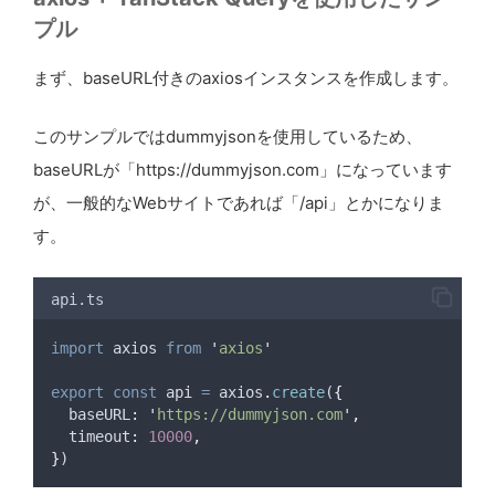
プル
まず、baseURL付きのaxiosインスタンスを作成します。
このサンプルではdummyjsonを使用しているため、
baseURLが「https://dummyjson.com」になっています
が、一般的なWebサイトであれば「/api」とかになりま
す。
api.ts
import
axios
from
'
axios
'
export
const
api
=
axios
.
create
(
{
baseURL
:
'
https://dummyjson.com
'
,
timeout
:
10000
,
}
)