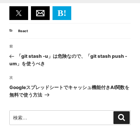
B!
カ
React
テ
投
ゴ
前
前
リ
稿
ー
の
「git stash -u」は危険なので、「git stash push -
ナ
投
um」を使うべき
ビ
稿
ゲ
次
次
の
ー
Googleスプレッドシートでキャッシュ機能付きAI関数を
投
シ
無料で使う方法
稿
ョ
ン
検
検
索
索: