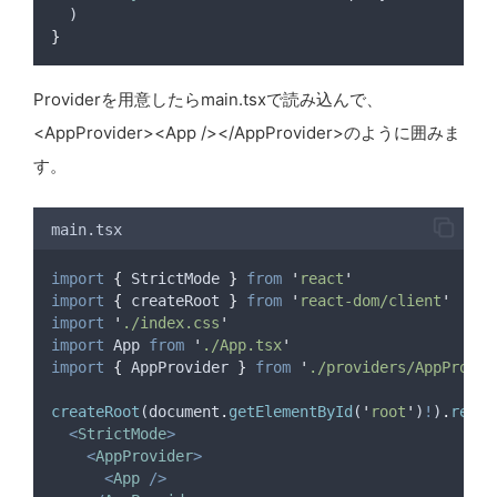
  )
}
Providerを用意したらmain.tsxで読み込んで、
<AppProvider><App /></AppProvider>のように囲みま
す。
main.tsx
import
{
StrictMode
}
from
'
react
'
import
{
createRoot
}
from
'
react-dom/client
'
import
'
./index.css
'
import
App
from
'
./App.tsx
'
import
{
AppProvider
}
from
'
./providers/AppProvid
createRoot
(
document
.
getElementById
(
'
root
'
)
!
)
.
rende
<
StrictMode
>
<
AppProvider
>
<
App
/>