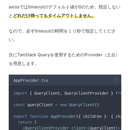
axiosではtimeoutのデフォルト値が0のため、指定しない
と
どれだけ待ってもタイムアウトしません。
なので、必ずtimeoutの時間をミリ秒で指定してくださ
い。
次にTanStack Queryを使用するためのProvider（土台）
を用意します。
AppProvider.tsx
import
{
QueryClient
,
QueryClientProvider
}
from
'
const
queryClient
=
new
QueryClient
()
export
function
AppProvider
({
children
}
:
{
 childr
return
 (
<
QueryClientProvider
client
={
queryClient
}>{
chi