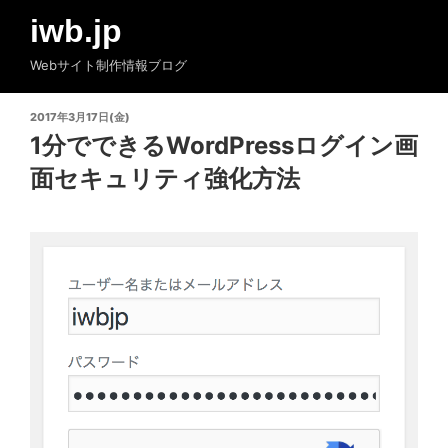
コ
iwb.jp
ン
テ
Webサイト制作情報ブログ
ン
ツ
投
2017年3月17日(金)
へ
稿
1分でできるWordPressログイン画
ス
日:
面セキュリティ強化方法
キ
ッ
プ