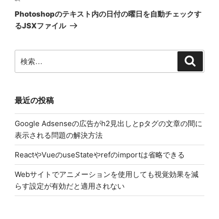
の
ー
Photoshopのテキスト内の日付の曜日を自動チェックす
投
シ
るJSXファイル
稿
ョ
ン
検
検
索
索:
最近の投稿
Google Adsenseの広告がh2見出しとpタグの文章の間に
表示される問題の解決方法
ReactやVueのuseStateやrefのimportは省略できる
Webサイトでアニメーションを使用しても視覚効果を減
らす設定が有効だと適用されない