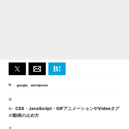
B!
カ
google
、
wordpress
テ
投
ゴ
前
前
リ
稿
ー
の
CSS・JavaScript・GIFアニメーションやVideoタグ
ナ
投
の動画の止め方
ビ
稿
ゲ
次
次