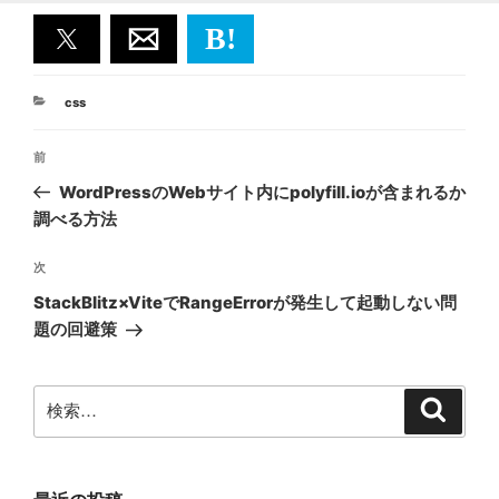
B!
カ
css
テ
投
ゴ
前
前
リ
稿
ー
の
WordPressのWebサイト内にpolyfill.ioが含まれるか
ナ
投
調べる方法
ビ
稿
ゲ
次
次
の
ー
StackBlitz×ViteでRangeErrorが発生して起動しない問
投
シ
題の回避策
稿
ョ
ン
検
検
索
索: