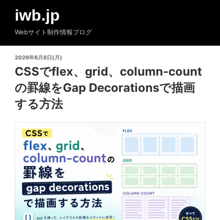
コ
iwb.jp
ン
テ
Webサイト制作情報ブログ
ン
ツ
投
2026年6月8日(月)
へ
稿
CSSでflex、grid、column-count
ス
日:
の罫線をGap Decorationsで描画
キ
ッ
する方法
プ