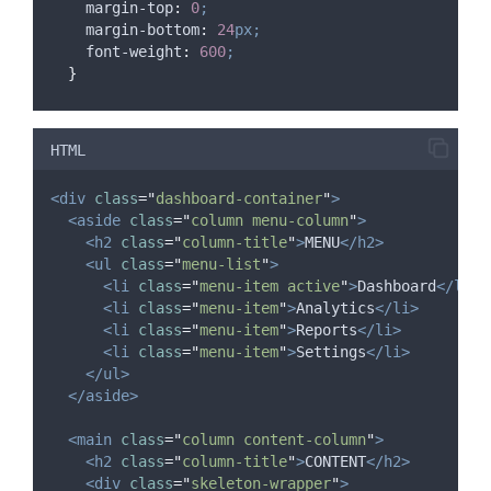
margin-top
:
0
;
margin-bottom
:
24
px;
font-weight
:
600
;
}
.
menu-column
{
flex
:
1
;
HTML
min-width
:
200
px;
}
<div
class
=
"
dashboard-container
"
>
<aside
class
=
"
column menu-column
"
>
.
menu-list
{
<h2
class
=
"
column-title
"
>
MENU
</h2>
list-style
:
none;
<ul
class
=
"
menu-list
"
>
padding
:
0
;
<li
class
=
"
menu-item active
"
>
Dashboard
</li>
margin
:
0
;
<li
class
=
"
menu-item
"
>
Analytics
</li>
}
<li
class
=
"
menu-item
"
>
Reports
</li>
<li
class
=
"
menu-item
"
>
Settings
</li>
.
menu-item
{
</ul>
position
:
relative;
</aside>
padding
:
12
px
16
px
12
px
32
px;
color
:
#
2c2a29
;
<main
class
=
"
column content-column
"
>
font-size
:
16
px;
<h2
class
=
"
column-title
"
>
CONTENT
</h2>
border-radius
:
10
px;
<div
class
=
"
skeleton-wrapper
"
>
margin-bottom
:
8
px;