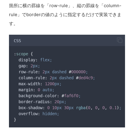
箇所に横の罫線を「row-rule」、縦の罫線を「column-
rule」でborderの値のように指定するだけで実装できま
す。
CSS
:
scope
{
display
:
flex;
gap
:
2
px;
  row-rule
:
2
px
dashed
#
000000
;
column-rule
:
2
px
dashed
#
ded4c9
;
max-width
:
1200
px;
margin
:
0
auto;
background-color
:
#
faf6f0
;
border-radius
:
20
px;
box-shadow
:
0
10
px
30
px
 rgba
(
0
,
0
,
0
,
0.1
)
;
overflow
:
hidden;
}