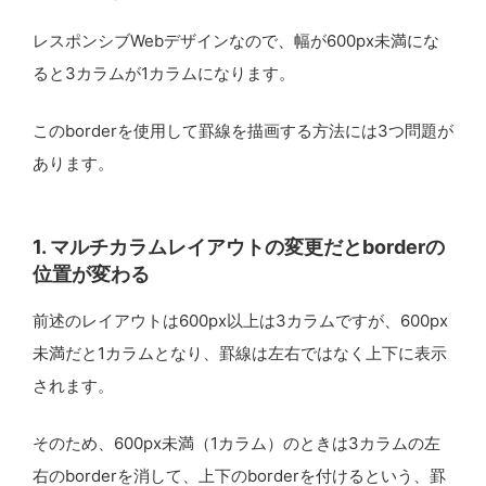
}
  }
レスポンシブWebデザインなので、幅が600px未満にな
ると3カラムが1カラムになります。
.
content-column
{
flex
:
1.5
;
border-left
:
1
px
dashed
#
ded4c9
;
このborderを使用して罫線を描画する方法には3つ問題が
border-right
:
1
px
solid
#
ded4c9
;
あります。
}
.
details-column
{
flex
:
1.5
;
1. マルチカラムレイアウトの変更だとborderの
}
位置が変わる
.
gradient-box
{
width
:
100
%;
前述のレイアウトは600px以上は3カラムですが、600px
height
:
120
px;
未満だと1カラムとなり、罫線は左右ではなく上下に表示
background
:
#
8daaff
;
border-radius
:
12
px;
されます。
margin-bottom
:
24
px;
}
そのため、600px未満（1カラム）のときは3カラムの左
.
skeleton-wrapper
{
右のborderを消して、上下のborderを付けるという、罫