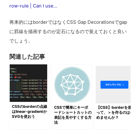
row-rule | Can I use...
将来的にはborderではなくCSS Gap Decorationsでgap
に罫線を描画するのが定石になるので覚えておくと良い
でしょう。
関連した記事
CSSのborderの点線
CSSで簡単にキーボ
【CSS】borderを使
はlinear-gradientか
ードショートカットの
って、＞を作るのはや
SVGを使おう
表記を見やすくする方
めませんか？
法