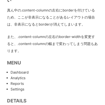
い
border-right
:
none;
border-top
:
1
px
dashed
#
ded4c9
;
真ん中の.content-columnの左右にborderを付けている
border-bottom
:
1
px
solid
#
ded4c9
;
ため、ここが非表示になることがあるレイアウトの場合
}
}
は、非表示になるとborderが消えてしまいます。
}
また、.content-columnの左右のborder-widthを変更す
ると、.content-columnの幅まで変わってしまう問題もあ
ります。
MENU
Dashboard
Analytics
Reports
Settings
DETAILS