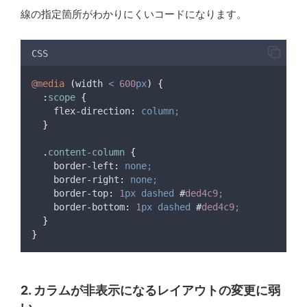
display
:
flex;
線の指定箇所がわかりにくいコードになります。
flex-direction
:
column;
gap
:
14
px;
}
CSS
.
skeleton-line
{
@media
(
width
<
600
px
)
{
height
:
16
px;
:
scope
{
background-color
:
#
e6dfd5
;
flex-direction
:
column;
border-radius
:
8
px;
}
    &.full { 
width
:
100
%;
}
.
content-column
{
    &
.
long
{
width
:
90
%;
}
border-left
:
none;
    &
.
medium
{
width
:
70
%;
}
border-right
:
none;
    &
.
short
{
width
:
50
%;
}
border-top
:
1
px
dashed
#
ded4c9
;
  }
border-bottom
:
1
px
dashed
#
ded4c9
;
}
@media
(
width
<
600
px
)
{
}
:
scope
{
flex-direction
:
column;
}
2. カラムが非表示になるレイアウトの変更に弱
.
content-column
{
border-left
:
none;