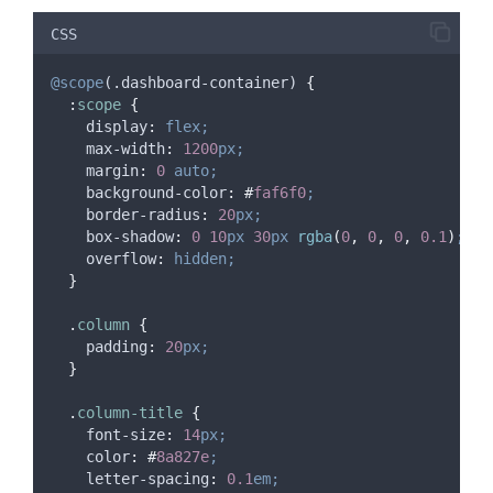
CSS
@scope
(.dashboard-container) 
{
:
scope
{
display
:
flex;
max-width
:
1200
px;
margin
:
0
auto;
background-color
:
#
faf6f0
;
border-radius
:
20
px;
box-shadow
:
0
10
px
30
px
 rgba
(
0
,
0
,
0
,
0.1
)
;
overflow
:
hidden;
}
.
column
{
padding
:
20
px;
}
.
column-title
{
font-size
:
14
px;
color
:
#
8a827e
;
letter-spacing
:
0.1
em;