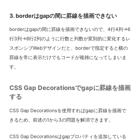
3. borderはgapの間に罫線を描画できない
borderはgapの間に罫線を描画できないので、4行4列→6
行3列→8行2列のように行数と列数が変則的に変化するレ
スポンシブWebデザインだと、borderで指定すると横の
罫線を常に表示だけでもコードが複雑になってしまいま
す。
CSS Gap Decorationsでgapに罫線を描画
する
CSS Gap Decorationsを使用すればgapに罫線を描画で
きるため、前述の1から3の問題を解消できます。
CSS Gap Decorationsはgapプロパティを追加している