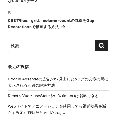
ない5つのケース
ビ
稿
ゲ
次
次
の
ー
CSSでflex、grid、column-countの罫線をGap
投
シ
Decorationsで描画する方法
稿
ョ
ン
検
検
索
索:
最近の投稿
Google Adsenseの広告がh2見出しとpタグの文章の間に
表示される問題の解決方法
ReactやVueのuseStateやrefのimportは省略できる
Webサイトでアニメーションを使用しても視覚効果を減
らす設定が有効だと適用されない