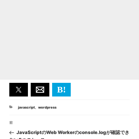
B!
カ
javascript
、
wordpress
テ
投
ゴ
前
前
リ
稿
ー
の
JavaScriptのWeb Workerのconsole.logが確認でき
ナ
投