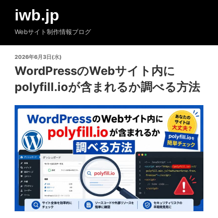
コ
iwb.jp
ン
テ
Webサイト制作情報ブログ
ン
ツ
投
2026年6月3日(水)
へ
稿
WordPressのWebサイト内に
ス
日:
polyfill.ioが含まれるか調べる方法
キ
ッ
プ