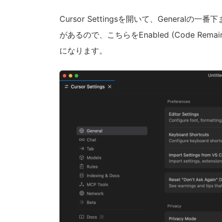
Cursor Settingsを開いて、Generalの一
があるので、こちらをEnabled (Code Remains
になります。