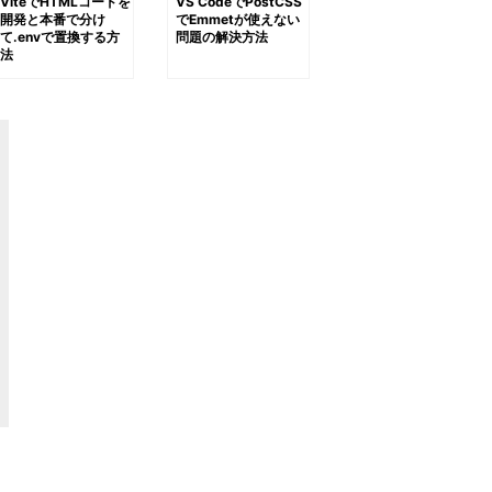
ViteでHTMLコードを
VS CodeでPostCSS
開発と本番で分け
でEmmetが使えない
て.envで置換する方
問題の解決方法
法