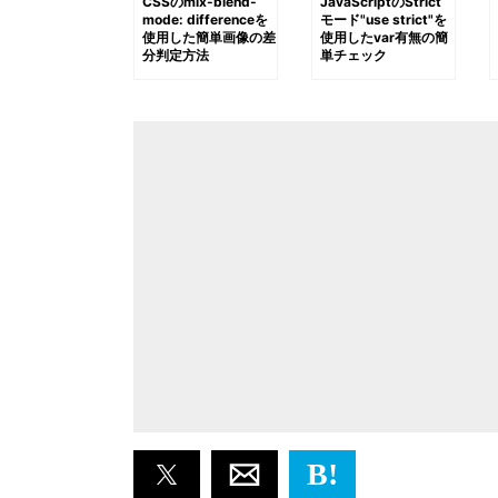
CSSのmix-blend-
JavaScriptのStrict
mode: differenceを
モード"use strict"を
使用した簡単画像の差
使用したvar有無の簡
分判定方法
単チェック
B!