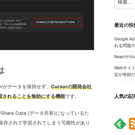
索:
最近の投
Google
れる問題
ReactやV
Webサイ
は
定が有効
ursorがデータを保持せず、
Cursorの開発会社
習されることを無効にする機能
です。
人気の記
がShare Data (データ共有)になっているた
どに保存されて学習されてしまう可能性があり