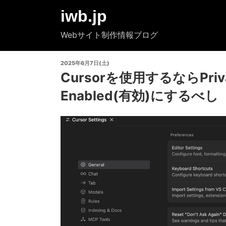
コ
iwb.jp
ン
テ
Webサイト制作情報ブログ
ン
ツ
投
2025年6月7日(土)
へ
稿
Cursorを使用するならPriv
ス
日:
キ
Enabled(有効)にするべし
ッ
プ