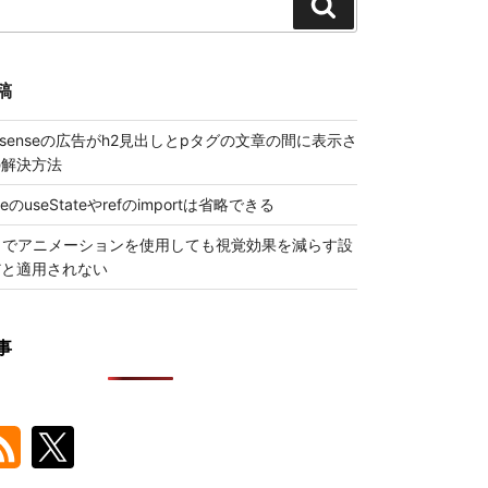
検
索
稿
 Adsenseの広告がh2見出しとpタグの文章の間に表示さ
の解決方法
ueのuseStateやrefのimportは省略できる
トでアニメーションを使用しても視覚効果を減らす設
だと適用されない
事