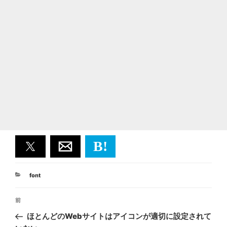
B!
カ
font
テ
投
ゴ
前
前
リ
稿
ー
の
ほとんどのWebサイトはアイコンが適切に設定されて
ナ
投