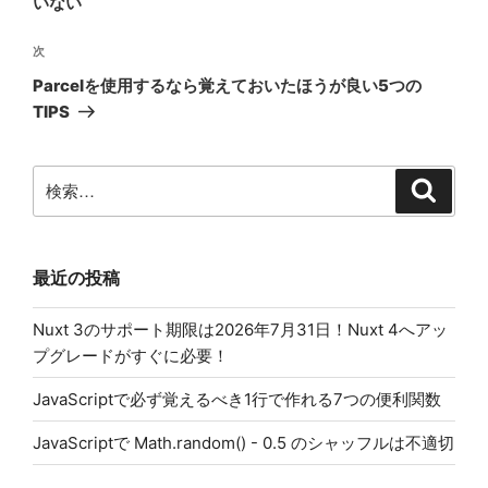
いない
ビ
稿
ゲ
次
次
の
ー
Parcelを使用するなら覚えておいたほうが良い5つの
投
シ
TIPS
稿
ョ
ン
検
検
索
索:
最近の投稿
Nuxt 3のサポート期限は2026年7月31日！Nuxt 4へアッ
プグレードがすぐに必要！
JavaScriptで必ず覚えるべき1行で作れる7つの便利関数
JavaScriptで Math.random() - 0.5 のシャッフルは不適切