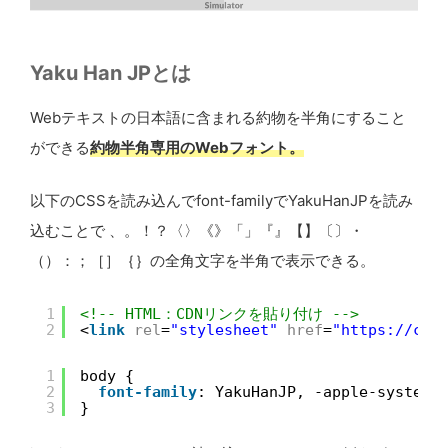
Yaku Han JPとは
Webテキストの日本語に含まれる約物を半角にすること
ができる
約物半角専用のWebフォント。
以下のCSSを読み込んでfont-familyでYakuHanJPを読み
込むことで 、。！？〈〉《》「」『』【】〔〕・
（）：；［］｛｝の全角文字を半角で表示できる。
1
<!-- HTML：CDNリンクを貼り付け -->
2
<
link
rel
=
"stylesheet"
href
=
"
https://cdn
1
body {
2
font-family
: YakuHanJP, -apple-system,
3
}