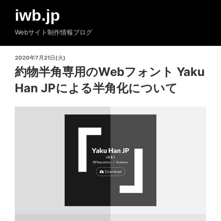
コ
iwb.jp
ン
テ
Webサイト制作情報ブログ
ン
ツ
投
2020年7月21日(火)
へ
稿
約物半角専用のWebフォント Yaku
ス
日:
Han JPによる半角化について
キ
ッ
プ