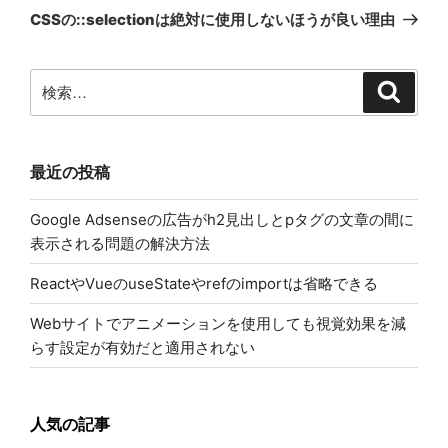
ゲ
の
CSSの::selectionは絶対に使用しないほうが良い理由
投
ー
稿
シ
検
検
ョ
索
索:
ン
最近の投稿
Google Adsenseの広告がh2見出しとpタグの文章の間に
表示される問題の解決方法
ReactやVueのuseStateやrefのimportは省略できる
Webサイトでアニメーションを使用しても視覚効果を減
らす設定が有効だと適用されない
人気の記事