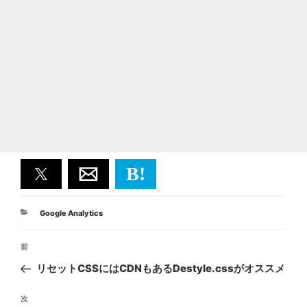
B!
カ
Google Analytics
テ
投
ゴ
前
前
リ
稿
ー
の
リセットCSSにはCDNもあるDestyle.cssがオススメ
ナ
投
ビ
稿
次
次