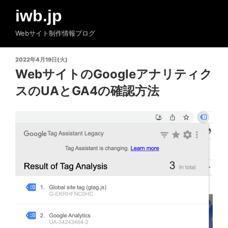
コ
iwb.jp
ン
テ
Webサイト制作情報ブログ
ン
ツ
投
2022年4月19日(火)
へ
稿
WebサイトのGoogleアナリティク
ス
日:
スのUAとGA4の確認方法
キ
ッ
プ