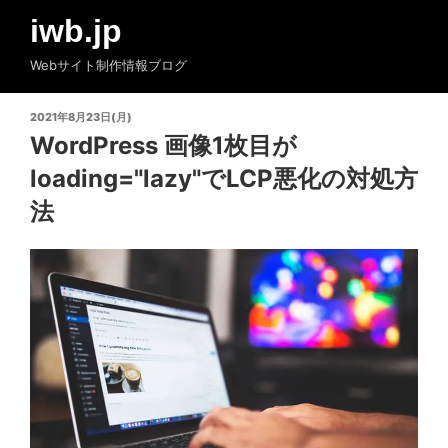
コ
iwb.jp
ン
テ
Webサイト制作情報ブログ
ン
ツ
投
2021年8月23日(月)
へ
稿
WordPress 画像1枚目が
ス
日:
loading="lazy"でLCP悪化の対処方
キ
ッ
法
プ