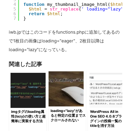
4
function
my_thumbnail_image_html(
$html
) 
5
$html
= 
str_replace
(
' loading="lazy"'
,
6
return
$html
;
7
}
iwb.jpではこのコードを
functions.phpに追加してあるの
で1枚目の画像はloading="eager"、2枚目以降は
loading="lazy"になっている。
関連した記事
loading="lazy"があ
imgタグのloading属
WordPress All in
ると特定の位置までス
性(lazy)の使い方と超
One SEO 4.0.6プラ
クロールされない
簡単に実装する方法
グインの投稿一覧の
titleを消す方法