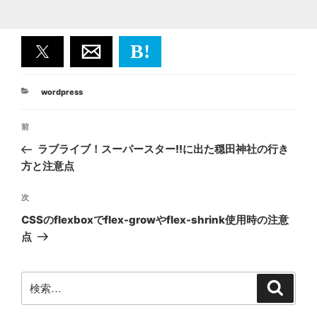
B!
カ
wordpress
テ
投
ゴ
前
前
リ
稿
ー
の
ラブライブ！スーパースター!!に出た穏田神社の行き
ナ
投
方と注意点
ビ
稿
ゲ
次
次
の
ー
CSSのflexboxでflex-growやflex-shrink使用時の注意
投
シ
点
稿
ョ
ン
検
検
索
索: