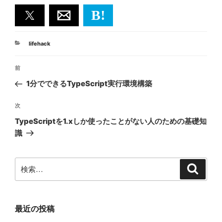
B!
カ
lifehack
テ
投
ゴ
前
前
リ
稿
ー
の
1分でできるTypeScript実行環境構築
ナ
投
ビ
稿
次
次
ゲ
の
TypeScriptを1.xしか使ったことがない人のための基礎知
投
ー
識
稿
シ
ョ
検
検
ン
索
索:
最近の投稿