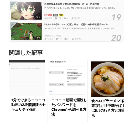
関連した記事
1分でできるニコニコ
ニコニコ動画で漏洩し
食べログラーメン1位
動画の2段階認証のセ
たパスワードを
東京仙川｢中華そば し
キュリティ強化
Chromeから調べる方
ば田｣の行き方と注意
法
点