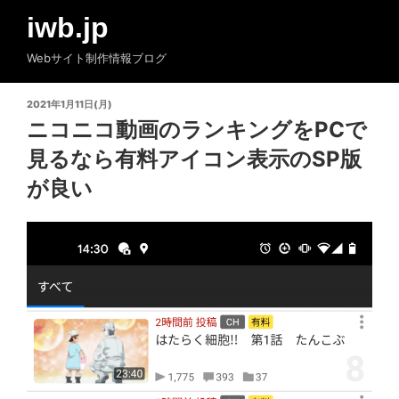
コ
iwb.jp
ン
テ
Webサイト制作情報ブログ
ン
ツ
投
2021年1月11日(月)
へ
稿
ニコニコ動画のランキングをPCで
ス
日:
見るなら有料アイコン表示のSP版
キ
ッ
が良い
プ