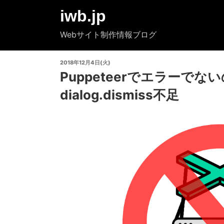
コ
iwb.jp
ン
テ
Webサイト制作情報ブログ
ン
ツ
投
2018年12月4日(火)
へ
稿
Puppeteerでエラーで
ス
日:
キ
dialog.dismiss不足
ッ
プ