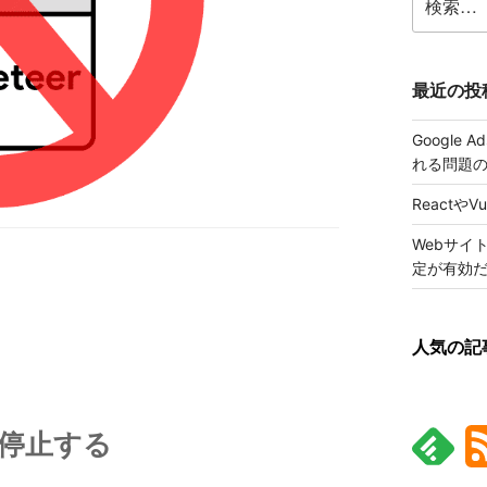
索:
最近の投
Google
れる問題
ReactやV
Webサイ
定が有効
人気の記
tだと停止する