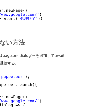
er.newPage()
/www.google.com/
'
)
> alert(
'処理終了'
))
せない方法
e.on('dialog'〜を追加してawait
せず継続する。
'puppeteer'
);
ppeteer.launch({
er.newPage()
/www.google.com/
'
)
dialog => {