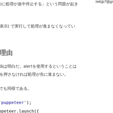
iwbjp7@gm
ないのに処理が途中停止する」という問題が起き
ブラウザ非表示) で実行して処理が進まなくなってい
る理由
えれば理由は明白だ。alertを使用するということは
Kを押さなければ処理が先に進まない。
tなどでも同様である。
'puppeteer'
);
ppeteer.launch({