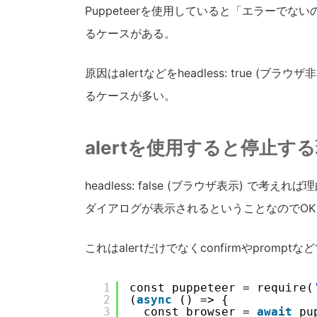
Puppeteerを使用していると「エラーで
るケースがある。
原因はalertなどをheadless: true (
るケースが多い。
alertを使用すると停止す
headless: false (ブラウザ表示) で考
ダイアログが表示されるということなのでO
これはalertだけでなくconfirmやpromp
1
const puppeteer = require(
2
(
async
() => {
3
const browser = 
await
pu