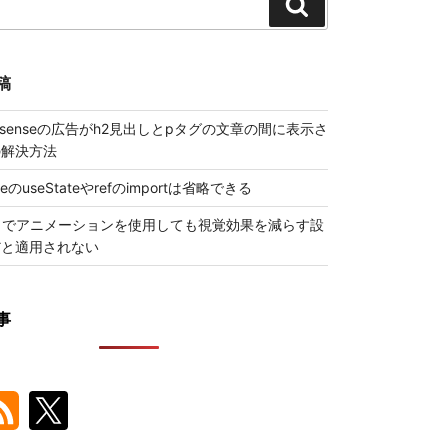
検
索
稿
 Adsenseの広告がh2見出しとpタグの文章の間に表示さ
の解決方法
ueのuseStateやrefのimportは省略できる
トでアニメーションを使用しても視覚効果を減らす設
だと適用されない
事