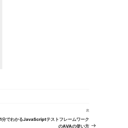
次
次
の
1分でわかるJavaScriptテストフレームワーク
投
のAVAの使い方