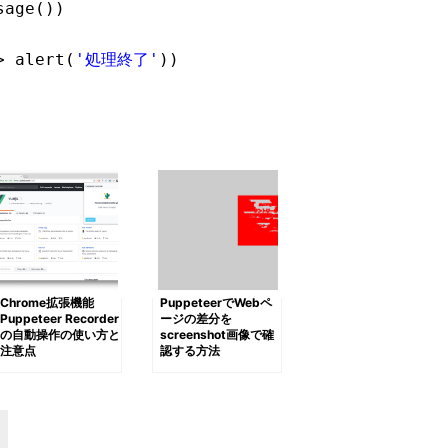
sage())
> alert(
'処理終了'
))
Chrome拡張機能
PuppeteerでWebペ
Puppeteer Recorder
ージの差分を
の自動操作の使い方と
screenshot画像で確
注意点
認する方法