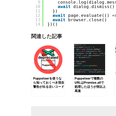
9
console.log(dialog.mes
10
await
dialog.dismiss()
11
})
12
await
page.evaluate(() =
13
await
browser.close()
14
})()
関連した記事
Puppeteerを使うな
Puppeteerで複数の
ら知っておくべき現在
URLはPromise.allで
警告が出る古いコード
処理したほうが倍以上
高速