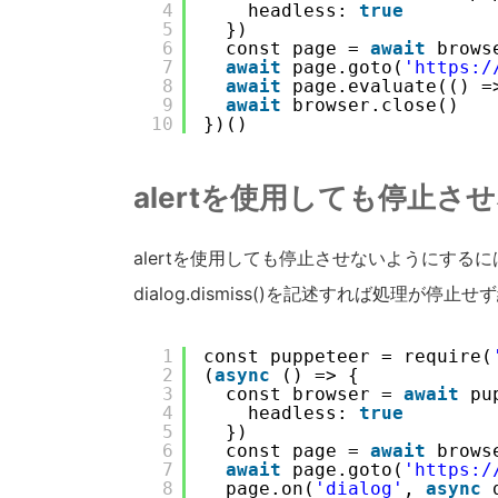
4
headless: 
true
5
})
6
const page = 
await
brows
7
await
page.goto(
'
https:/
8
await
page.evaluate(() =
9
await
browser.close()
10
})()
alertを使用しても停止さ
alertを使用しても停止させないようにするにはpag
dialog.dismiss()を記述すれば処理が停止
1
const puppeteer = require(
2
(
async
() => {
3
const browser = 
await
pu
4
headless: 
true
5
})
6
const page = 
await
brows
7
await
page.goto(
'
https:/
8
page.on(
'dialog'
, 
async