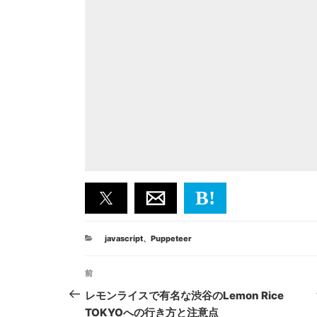
B!
カ
javascript
、
Puppeteer
テ
ゴ
投
リ
前
前
ー
稿
の
レモンライスで有名な渋谷のLemon Rice
投
TOKYOへの行き方と注意点