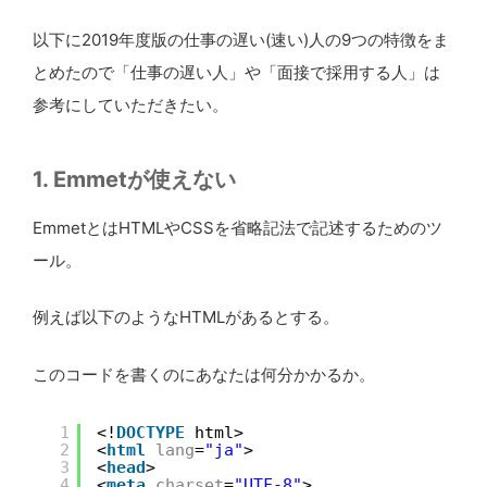
以下に2019年度版の仕事の遅い(速い)人の9つの特徴をま
とめたので「仕事の遅い人」や「面接で採用する人」は
参考にしていただきたい。
1. Emmetが使えない
EmmetとはHTMLやCSSを省略記法で記述するためのツ
ール。
例えば以下のようなHTMLがあるとする。
このコードを書くのにあなたは何分かかるか。
1
<!
DOCTYPE
html>
2
<
html
lang
=
"ja"
>
3
<
head
>
4
<
meta
charset
=
"UTF-8"
>