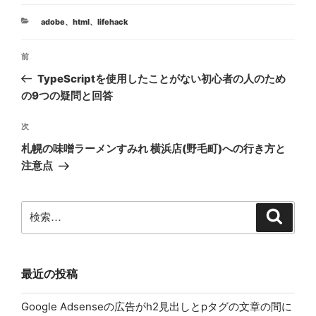
カ
adobe
、
html
、
lifehack
テ
投
ゴ
前
前
リ
稿
ー
の
TypeScriptを使用したことがない初心者の人のため
ナ
投
の9つの疑問と回答
ビ
稿
ゲ
次
次
の
ー
札幌の味噌ラーメンすみれ 横浜店(野毛町)への行き方と
投
シ
注意点
稿
ョ
ン
検
検
索
索:
最近の投稿
Google Adsenseの広告がh2見出しとpタグの文章の間に