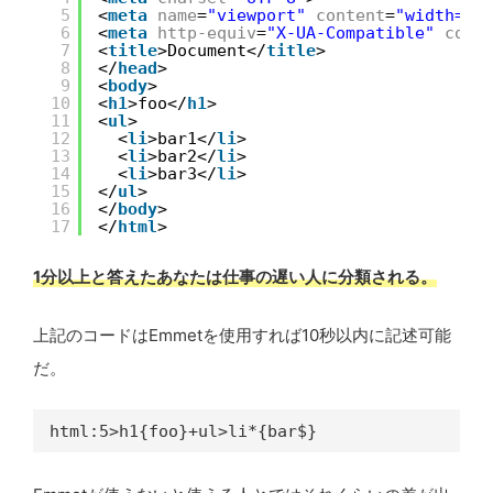
5
<
meta
name
=
"viewport"
content
=
"width=de
6
<
meta
http-equiv
=
"X-UA-Compatible"
cont
7
<
title
>Document</
title
>
8
</
head
>
9
<
body
>
10
<
h1
>foo</
h1
>
11
<
ul
>
12
<
li
>bar1</
li
>
13
<
li
>bar2</
li
>
14
<
li
>bar3</
li
>
15
</
ul
>
16
</
body
>
17
</
html
>
1分以上と答えたあなたは仕事の遅い人に分類される。
上記のコードはEmmetを使用すれば10秒以内に記述可能
だ。
html:5>h1{foo}+ul>li*{bar$}