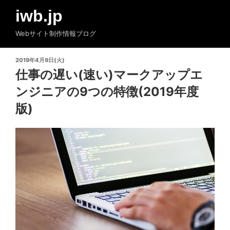
コ
iwb.jp
ン
テ
Webサイト制作情報ブログ
ン
ツ
投
2019年4月9日(火)
へ
稿
仕事の遅い(速い)マークアップエ
ス
日:
ンジニアの9つの特徴(2019年度
キ
ッ
版)
プ